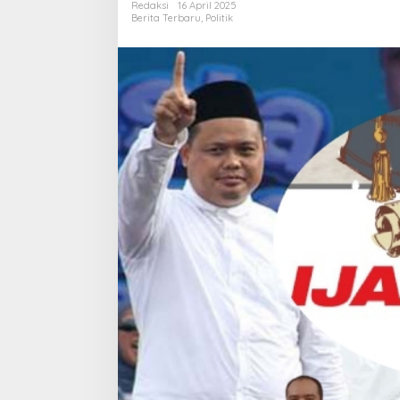
Redaksi
16 April 2025
Ijazah
Berita Terbaru
,
Politik
Palsu