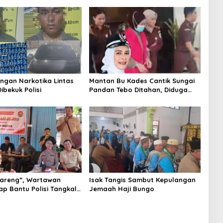
ingan Narkotika Lintas
Mantan Bu Kades Cantik Sungai
Dibekuk Polisi
Pandan Tebo Ditahan, Diduga
Korupsi 1,16 Milyar
areng”, Wartawan
Isak Tangis Sambut Kepulangan
ap Bantu Polisi Tangkal
Jemaah Haji Bungo