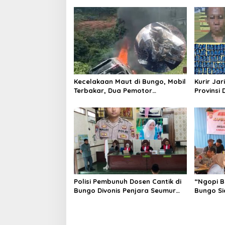
Kecelakaan Maut di Bungo, Mobil
Kurir Jar
Terbakar, Dua Pemotor
Provinsi 
Meninggal di Tempat
Polisi Pembunuh Dosen Cantik di
“Ngopi B
Bungo Divonis Penjara Seumur
Bungo Si
Hidup
Hoax