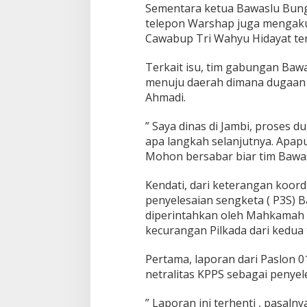
Sementara ketua Bawaslu Bun
telepon Warshap juga mengakui
Cawabup Tri Wahyu Hidayat te
Terkait isu, tim gabungan Ba
menuju daerah dimana dugaan ij
Ahmadi.
” Saya dinas di Jambi, proses d
apa langkah selanjutnya. Apapun
Mohon bersabar biar tim Bawas
Kendati, dari keterangan koor
penyelesaian sengketa ( P3S) 
diperintahkan oleh Mahkamah 
kecurangan Pilkada dari kedua 
Pertama, laporan dari Paslon 01
netralitas KPPS sebagai penyel
” Laporan ini terhenti , pasalny