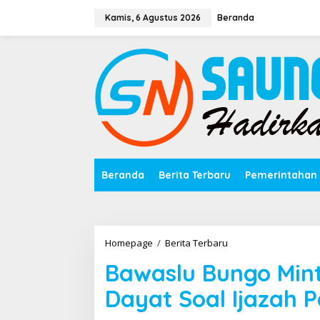
Lewati
ke
Kamis, 6 Agustus 2026
Beranda
konten
Beranda
Berita Terbaru
Pemerintahan
Bawaslu
Homepage
/
Berita Terbaru
Bungo
Bawaslu Bungo Min
Minta
Keterangan
Dayat Soal Ijazah P
Cawabup
Dayat
Soal