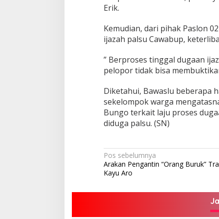
Erik.
Kemudian, dari pihak Paslon 02
ijazah palsu Cawabup, keterlib
” Berproses tinggal dugaan ijaz
pelopor tidak bisa membuktikan
Diketahui, Bawaslu beberapa har
sekelompok warga mengatasna
Bungo terkait laju proses duga
diduga palsu. (SN)
Navigasi
Pos sebelumnya
Arakan Pengantin “Orang Buruk” Tra
pos
Kayu Aro
J