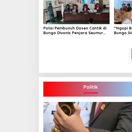
Polisi Pembunuh Dosen Cantik di
“Ngopi B
Bungo Divonis Penjara Seumur
Bungo Si
Hidup
Hoax
Politik