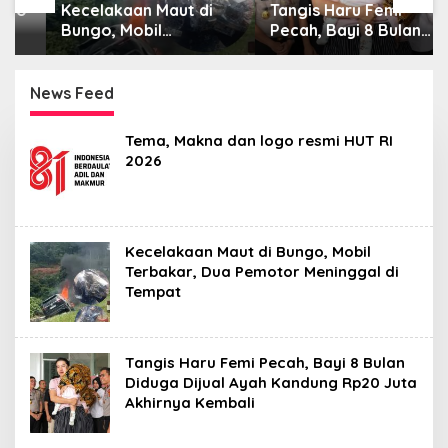
Kecelakaan Maut di
Tangis Haru Femi
Bungo, Mobil
Pecah, Bayi 8 Bulan
Terbakar, Dua
Diduga Dijual Ayah
Pemotor Meninggal di
Kandung Rp20 Juta
Tempat
Akhirnya Kembali
News Feed
Saung
Tema, Makna dan logo resmi HUT RI
Narasi
2026
Kecelakaan Maut di Bungo, Mobil
Terbakar, Dua Pemotor Meninggal di
Tempat
Tangis Haru Femi Pecah, Bayi 8 Bulan
Diduga Dijual Ayah Kandung Rp20 Juta
Akhirnya Kembali