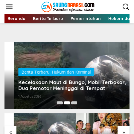
Lewati
ke
konten
Beranda
Berita Terbaru
Pemerintahan
Hukum dan 
Berita Terbaru
,
Hukum dan Kriminal
Kecelakaan Maut di Bungo, Mobil Terbakar,
Dua Pemotor Meninggal di Tempat
1 Agustus 2026
«
»