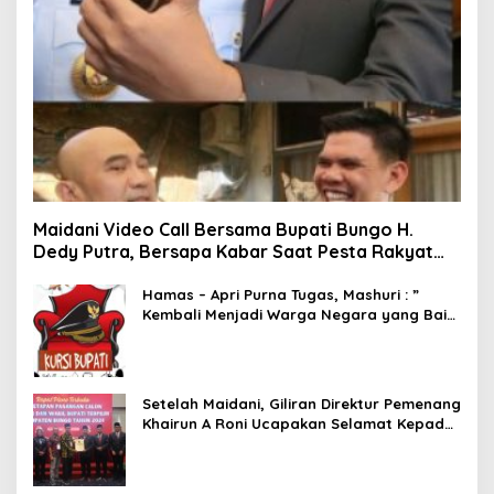
Maidani Video Call Bersama Bupati Bungo H.
Dedy Putra, Bersapa Kabar Saat Pesta Rakyat
Berlangsung
Hamas – Apri Purna Tugas, Mashuri : ”
Kembali Menjadi Warga Negara yang Baik,
Dukung Program Dedy- Dayat Bupati
Terpilih”
Setelah Maidani, Giliran Direktur Pemenang
Khairun A Roni Ucapakan Selamat Kepada
Dedy -Dayat