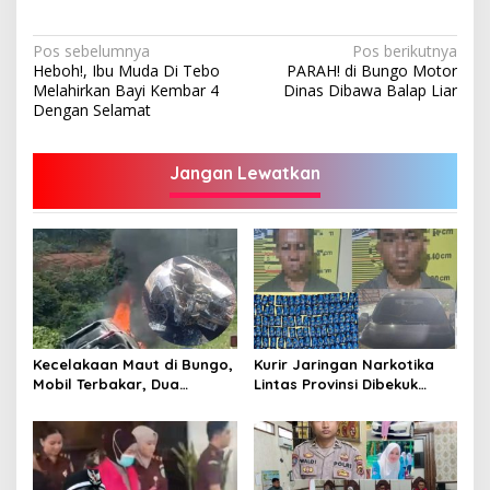
Navigasi
Pos sebelumnya
Pos berikutnya
Heboh!, Ibu Muda Di Tebo
PARAH! di Bungo Motor
pos
Melahirkan Bayi Kembar 4
Dinas Dibawa Balap Liar
Dengan Selamat
Jangan Lewatkan
Kecelakaan Maut di Bungo,
Kurir Jaringan Narkotika
Mobil Terbakar, Dua
Lintas Provinsi Dibekuk
Pemotor Meninggal di
Polisi
Tempat