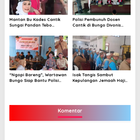
Mantan Bu Kades Cantik
Polisi Pembunuh Dosen
Sungai Pandan Tebo
Cantik di Bungo Divonis
Ditahan, Diduga Korupsi 1,16
Penjara Seumur Hidup
Milyar
“Ngopi Bareng”, Wartawan
Isak Tangis Sambut
Bungo Siap Bantu Polisi
Kepulangan Jemaah Haji
Tangkal Hoax
Bungo
Komentar