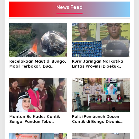
News Feed
Kecelakaan Maut di Bungo,
Kurir Jaringan Narkotika
Mobil Terbakar, Dua
Lintas Provinsi Dibekuk
Pemotor Meninggal di
Polisi
Tempat
Mantan Bu Kades Cantik
Polisi Pembunuh Dosen
Sungai Pandan Tebo
Cantik di Bungo Divonis
Ditahan, Diduga Korupsi 1,16
Penjara Seumur Hidup
Milyar