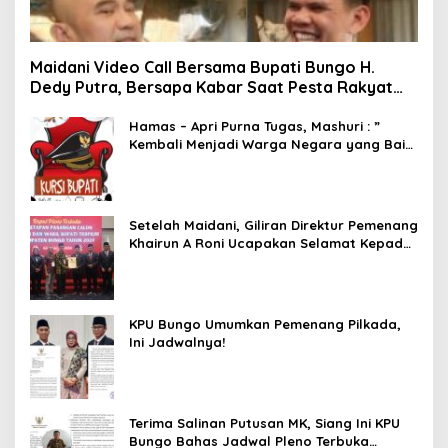
Maidani Video Call Bersama Bupati Bungo H.
Dedy Putra, Bersapa Kabar Saat Pesta Rakyat
Berlangsung
Hamas – Apri Purna Tugas, Mashuri : ”
Kembali Menjadi Warga Negara yang Baik,
Dukung Program Dedy- Dayat Bupati
Terpilih”
Setelah Maidani, Giliran Direktur Pemenang
Khairun A Roni Ucapakan Selamat Kepada
Dedy -Dayat
KPU Bungo Umumkan Pemenang Pilkada,
Ini Jadwalnya!
Terima Salinan Putusan MK, Siang Ini KPU
Bungo Bahas Jadwal Pleno Terbuka