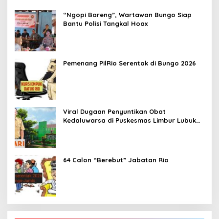
“Ngopi Bareng”, Wartawan Bungo Siap
Bantu Polisi Tangkal Hoax
Pemenang PilRio Serentak di Bungo 2026
Viral Dugaan Penyuntikan Obat
Kedaluwarsa di Puskesmas Limbur Lubuk
Mengkuang, Kapus: Obat Belum Sempat
Masuk ke Tubuh Pasien
64 Calon “Berebut” Jabatan Rio