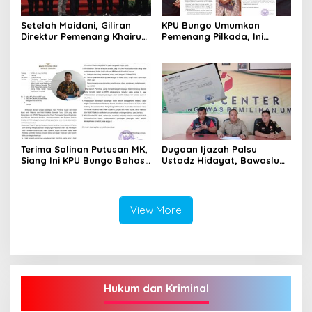
Setelah Maidani, Giliran
KPU Bungo Umumkan
Direktur Pemenang Khairun
Pemenang Pilkada, Ini
A Roni Ucapakan Selamat
Jadwalnya!
Kepada Dedy -Dayat
Terima Salinan Putusan MK,
Dugaan Ijazah Palsu
Siang Ini KPU Bungo Bahas
Ustadz Hidayat, Bawaslu
Jadwal Pleno Terbuka
Bungo Susul ke Kediri, Ini
Penetapan Bupati Terpilih
Hasilnya!
View More
Hukum dan Kriminal