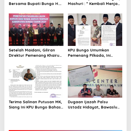
Bersama Bupati Bungo H.
Mashuri : ” Kembali Menjadi
Dedy Putra, Bersapa Kabar
Warga Negara yang Baik,
Saat Pesta Rakyat
Dukung Program Dedy-
Berlangsung
Dayat Bupati Terpilih”
Setelah Maidani, Giliran
KPU Bungo Umumkan
Direktur Pemenang Khairun
Pemenang Pilkada, Ini
A Roni Ucapakan Selamat
Jadwalnya!
Kepada Dedy -Dayat
Terima Salinan Putusan MK,
Dugaan Ijazah Palsu
Siang Ini KPU Bungo Bahas
Ustadz Hidayat, Bawaslu
Jadwal Pleno Terbuka
Bungo Susul ke Kediri, Ini
Penetapan Bupati Terpilih
Hasilnya!