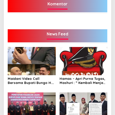
Komentar
News Feed
Maidani Video Call
Hamas – Apri Purna Tugas,
Bersama Bupati Bungo H.
Mashuri : ” Kembali Menjadi
Dedy Putra, Bersapa Kabar
Warga Negara yang Baik,
Saat Pesta Rakyat
Dukung Program Dedy-
Berlangsung
Dayat Bupati Terpilih”