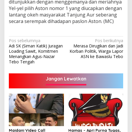
ditunjukkan dengan menggemanya dan meriahnya
Yel-yel pilih Aston nomor 1 yang diucapkan dengan
lantang okeh masyarakat Tanjung Aur seberang
secara serempak dihadapan paslon Aston. (MC)
Navigasi
Pos sebelumnya
Pos berikutnya
Adi SK (Siman Katik) Juragan
Merasa Dirugikan dan Jadi
pos
Loading Sawit, Komitmen
Korban Politik, Warga Lapor
Menangkan Agus-Nazar
ASN ke Bawaslu Tebo
Tebo Tengah
Jangan Lewatkan
Maidani Video Call
Hamas – Apri Purna Tugas,