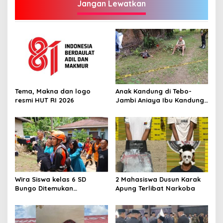
Jangan Lewatkan
Tema, Makna dan logo
Anak Kandung di Tebo-
resmi HUT RI 2026
Jambi Aniaya Ibu Kandung
Dengan Sajam Hingga
Tewas
Wira Siswa kelas 6 SD
2 Mahasiswa Dusun Karak
Bungo Ditemukan
Apung Terlibat Narkoba
Mengapung di Pinggir
Sungai Sudah Tidak
Bernyawa