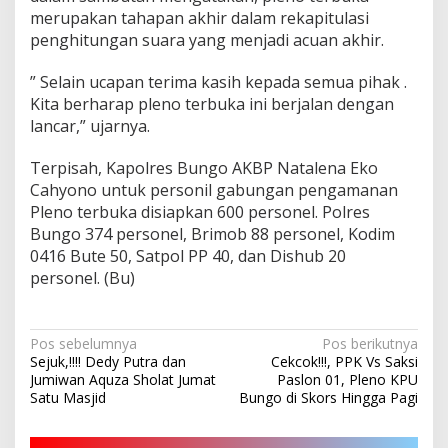
merupakan tahapan akhir dalam rekapitulasi
penghitungan suara yang menjadi acuan akhir.
” Selain ucapan terima kasih kepada semua pihak .
Kita berharap pleno terbuka ini berjalan dengan
lancar,” ujarnya.
Terpisah, Kapolres Bungo AKBP Natalena Eko
Cahyono untuk personil gabungan pengamanan
Pleno terbuka disiapkan 600 personel. Polres
Bungo 374 personel, Brimob 88 personel, Kodim
0416 Bute 50, Satpol PP 40, dan Dishub 20
personel. (Bu)
Navigasi
Pos sebelumnya
Pos berikutnya
Sejuk,!!!! Dedy Putra dan
Cekcok!!!, PPK Vs Saksi
pos
Jumiwan Aquza Sholat Jumat
Paslon 01, Pleno KPU
Satu Masjid
Bungo di Skors Hingga Pagi