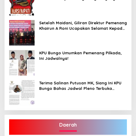
Dukung Program Dedy- Dayat Bupati
Terpilih”
Setelah Maidani, Giliran Direktur Pemenang
Khairun A Roni Ucapakan Selamat Kepada
Dedy -Dayat
KPU Bungo Umumkan Pemenang Pilkada,
Ini Jadwalnya!
Terima Salinan Putusan MK, Siang Ini KPU
Bungo Bahas Jadwal Pleno Terbuka
Penetapan Bupati Terpilih
Daerah