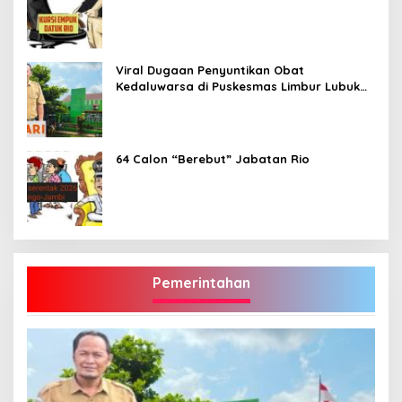
Viral Dugaan Penyuntikan Obat
Kedaluwarsa di Puskesmas Limbur Lubuk
Mengkuang, Kapus: Obat Belum Sempat
Masuk ke Tubuh Pasien
64 Calon “Berebut” Jabatan Rio
Pemerintahan