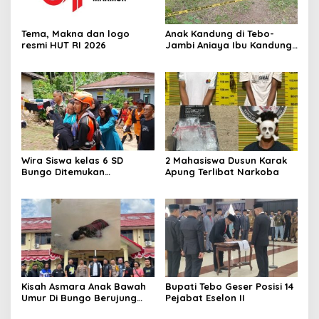
Tema, Makna dan logo
Anak Kandung di Tebo-
resmi HUT RI 2026
Jambi Aniaya Ibu Kandung
Dengan Sajam Hingga
Tewas
Wira Siswa kelas 6 SD
2 Mahasiswa Dusun Karak
Bungo Ditemukan
Apung Terlibat Narkoba
Mengapung di Pinggir
Sungai Sudah Tidak
Bernyawa
Kisah Asmara Anak Bawah
Bupati Tebo Geser Posisi 14
Umur Di Bungo Berujung
Pejabat Eselon II
Pembunuhan Sadis