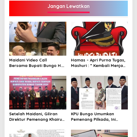
Jangan Lewatkan
Maidani Video Call
Hamas – Apri Purna Tugas,
Bersama Bupati Bungo H.
Mashuri : ” Kembali Menjadi
Dedy Putra, Bersapa Kabar
Warga Negara yang Baik,
Saat Pesta Rakyat
Dukung Program Dedy-
Berlangsung
Dayat Bupati Terpilih”
Setelah Maidani, Giliran
KPU Bungo Umumkan
Direktur Pemenang Khairun
Pemenang Pilkada, Ini
A Roni Ucapakan Selamat
Jadwalnya!
Kepada Dedy -Dayat