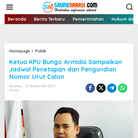
Lewati
ke
konten
Beranda
Berita Terbaru
Pemerintahan
Hukum dan 
Ketua
Homepage
/
Politik
KPU
Ketua KPU Bungo Armidis Sampaikan
Bungo
Armidis
Jadwal Penetapan dan Pengundian
Sampaikan
Nomor Urut Calon
Jadwal
Penetapan
Redaksi
13 September 2024
dan
Politik
Pengundian
Nomor
Urut
Calon