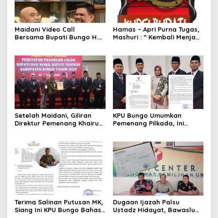
Maidani Video Call
Hamas – Apri Purna Tugas,
Bersama Bupati Bungo H.
Mashuri : ” Kembali Menjadi
Dedy Putra, Bersapa Kabar
Warga Negara yang Baik,
Saat Pesta Rakyat
Dukung Program Dedy-
Berlangsung
Dayat Bupati Terpilih”
Setelah Maidani, Giliran
KPU Bungo Umumkan
Direktur Pemenang Khairun
Pemenang Pilkada, Ini
A Roni Ucapakan Selamat
Jadwalnya!
Kepada Dedy -Dayat
Terima Salinan Putusan MK,
Dugaan Ijazah Palsu
Siang Ini KPU Bungo Bahas
Ustadz Hidayat, Bawaslu
Jadwal Pleno Terbuka
Bungo Susul ke Kediri, Ini