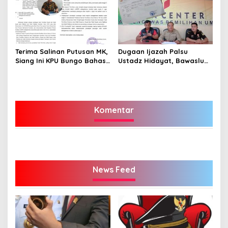
Terima Salinan Putusan MK,
Dugaan Ijazah Palsu
Siang Ini KPU Bungo Bahas
Ustadz Hidayat, Bawaslu
Jadwal Pleno Terbuka
Bungo Susul ke Kediri, Ini
Penetapan Bupati Terpilih
Hasilnya!
Komentar
News Feed