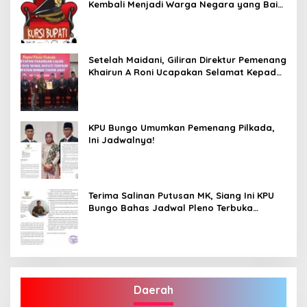
Kembali Menjadi Warga Negara yang Baik,
Dukung Program Dedy- Dayat Bupati
Terpilih”
Setelah Maidani, Giliran Direktur Pemenang
Khairun A Roni Ucapakan Selamat Kepada
Dedy -Dayat
KPU Bungo Umumkan Pemenang Pilkada,
Ini Jadwalnya!
Terima Salinan Putusan MK, Siang Ini KPU
Bungo Bahas Jadwal Pleno Terbuka
Penetapan Bupati Terpilih
Daerah