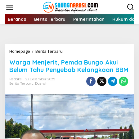
Lewati
ke
konten
Beranda
Berita Terbaru
Pemerintahan
Hukum dan 
Warga
Homepage
/
Berita Terbaru
Menjerit,
Warga Menjerit, Pemda Bungo Akui
Pemda
Bungo
Belum Tahu Penyebab Kelangkaan BBM
Akui
Belum
Redaksi
23 Desember 2025
Berita Terbaru
,
Daerah
Tahu
Penyebab
Kelangkaan
BBM