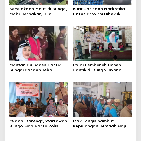
Kecelakaan Maut di Bungo,
Kurir Jaringan Narkotika
Mobil Terbakar, Dua
Lintas Provinsi Dibekuk
Pemotor Meninggal di
Polisi
Tempat
Mantan Bu Kades Cantik
Polisi Pembunuh Dosen
Sungai Pandan Tebo
Cantik di Bungo Divonis
Ditahan, Diduga Korupsi 1,16
Penjara Seumur Hidup
Milyar
“Ngopi Bareng”, Wartawan
Isak Tangis Sambut
Bungo Siap Bantu Polisi
Kepulangan Jemaah Haji
Tangkal Hoax
Bungo