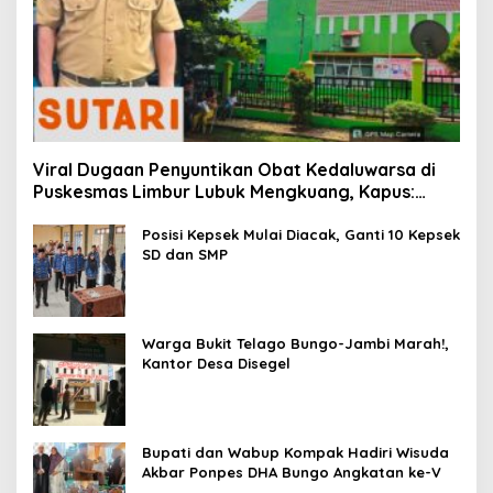
Viral Dugaan Penyuntikan Obat Kedaluwarsa di
Puskesmas Limbur Lubuk Mengkuang, Kapus:
Obat Belum Sempat Masuk ke Tubuh Pasien
Posisi Kepsek Mulai Diacak, Ganti 10 Kepsek
SD dan SMP
Warga Bukit Telago Bungo-Jambi Marah!,
Kantor Desa Disegel
Bupati dan Wabup Kompak Hadiri Wisuda
Akbar Ponpes DHA Bungo Angkatan ke-V