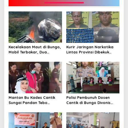
Kecelakaan Maut di Bungo,
Kurir Jaringan Narkotika
Mobil Terbakar, Dua
Lintas Provinsi Dibekuk
Pemotor Meninggal di
Polisi
Tempat
Mantan Bu Kades Cantik
Polisi Pembunuh Dosen
Sungai Pandan Tebo
Cantik di Bungo Divonis
Ditahan, Diduga Korupsi 1,16
Penjara Seumur Hidup
Milyar