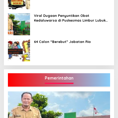
Viral Dugaan Penyuntikan Obat
Kedaluwarsa di Puskesmas Limbur Lubuk
Mengkuang, Kapus: Obat Belum Sempat
Masuk ke Tubuh Pasien
64 Calon “Berebut” Jabatan Rio
Pemerintahan