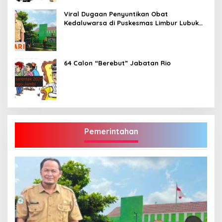
Viral Dugaan Penyuntikan Obat
Kedaluwarsa di Puskesmas Limbur Lubuk
Mengkuang, Kapus: Obat Belum Sempat
Masuk ke Tubuh Pasien
64 Calon “Berebut” Jabatan Rio
Pemerintahan