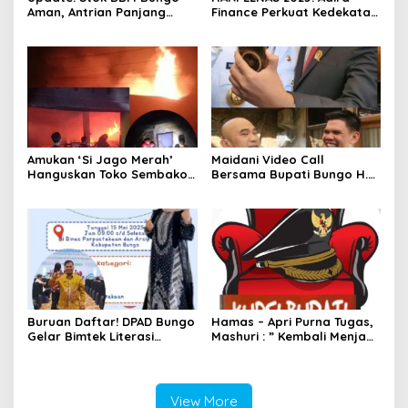
Aman, Antrian Panjang
Finance Perkuat Kedekatan
Masih Terpotret, Ada Apa?
dengan Pelanggan Lewat
“Terima Kasih Sahabat”
Amukan ‘Si Jago Merah’
Maidani Video Call
Hanguskan Toko Sembako
Bersama Bupati Bungo H.
“Queen Mart” Milik Adi
Dedy Putra, Bersapa Kabar
Warga Bungo- Jambi
Saat Pesta Rakyat
Berlangsung
Buruan Daftar! DPAD Bungo
Hamas – Apri Purna Tugas,
Gelar Bimtek Literasi
Mashuri : ” Kembali Menjadi
Informasi Gratis
Warga Negara yang Baik,
Dukung Program Dedy-
Dayat Bupati Terpilih”
View More