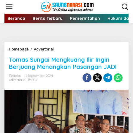
Lewati
ke
konten
Beranda
Berita Terbaru
Pemerintahan
Hukum dan 
Tomas
Homepage
/
Advertorial
Sungai
Tomas Sungai Mengkuang Ilir Ingin
Mengkuang
Ilir
Berjuang Menangkan Pasangan JADI
Ingin
Berjuang
Redaksi
11 September 2024
Advertorial
,
Politik
Menangkan
Pasangan
JADI