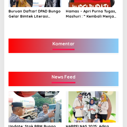
Buruan Daftar! DPAD Bungo
Hamas – Apri Purna Tugas,
Gelar Bimtek Literasi
Mashuri : ” Kembali Menjadi
Informasi Gratis
Warga Negara yang Baik,
Dukung Program Dedy-
Dayat Bupati Terpilih”
Komentar
News Feed
Update: Stok BBM Bungo
HARPELNAS 2025: Adira