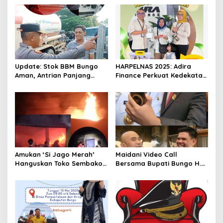
Update: Stok BBM Bungo
HARPELNAS 2025: Adira
Aman, Antrian Panjang
Finance Perkuat Kedekatan
Masih Terpotret, Ada Apa?
dengan Pelanggan Lewat
“Terima Kasih Sahabat”
Amukan ‘Si Jago Merah’
Maidani Video Call
Hanguskan Toko Sembako
Bersama Bupati Bungo H.
“Queen Mart” Milik Adi
Dedy Putra, Bersapa Kabar
Warga Bungo- Jambi
Saat Pesta Rakyat
Berlangsung