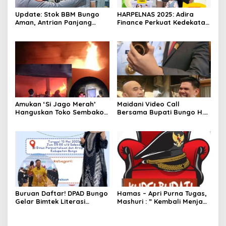
Update: Stok BBM Bungo
HARPELNAS 2025: Adira
Aman, Antrian Panjang
Finance Perkuat Kedekatan
Masih Terpotret, Ada Apa?
dengan Pelanggan Lewat
“Terima Kasih Sahabat”
Amukan ‘Si Jago Merah’
Maidani Video Call
Hanguskan Toko Sembako
Bersama Bupati Bungo H.
“Queen Mart” Milik Adi
Dedy Putra, Bersapa Kabar
Warga Bungo- Jambi
Saat Pesta Rakyat
Berlangsung
Buruan Daftar! DPAD Bungo
Hamas – Apri Purna Tugas,
Gelar Bimtek Literasi
Mashuri : ” Kembali Menjadi
Informasi Gratis
Warga Negara yang Baik,
Dukung Program Dedy-
Dayat Bupati Terpilih”