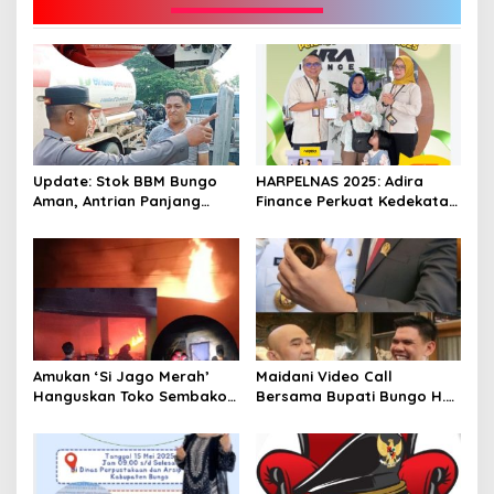
Update: Stok BBM Bungo
HARPELNAS 2025: Adira
Aman, Antrian Panjang
Finance Perkuat Kedekatan
Masih Terpotret, Ada Apa?
dengan Pelanggan Lewat
“Terima Kasih Sahabat”
Amukan ‘Si Jago Merah’
Maidani Video Call
Hanguskan Toko Sembako
Bersama Bupati Bungo H.
“Queen Mart” Milik Adi
Dedy Putra, Bersapa Kabar
Warga Bungo- Jambi
Saat Pesta Rakyat
Berlangsung