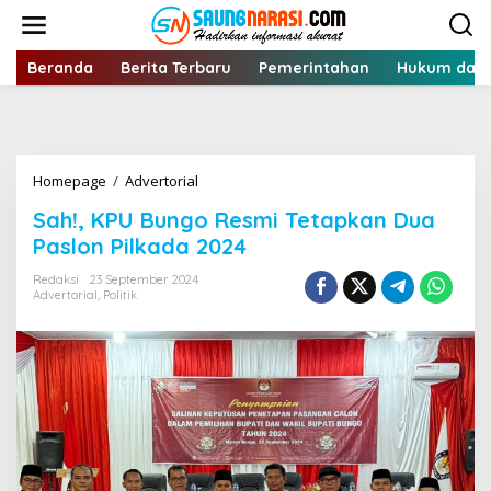
Lewati
ke
konten
Beranda
Berita Terbaru
Pemerintahan
Hukum dan 
Sah!,
Homepage
/
Advertorial
KPU
Sah!, KPU Bungo Resmi Tetapkan Dua
Bungo
Resmi
Paslon Pilkada 2024
Tetapkan
Dua
Redaksi
23 September 2024
Advertorial
,
Politik
Paslon
Pilkada
2024