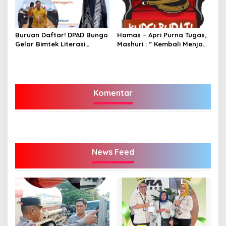
Buruan Daftar! DPAD Bungo
Hamas – Apri Purna Tugas,
Gelar Bimtek Literasi
Mashuri : ” Kembali Menjadi
Informasi Gratis
Warga Negara yang Baik,
Dukung Program Dedy-
Dayat Bupati Terpilih”
Komentar
News Feed