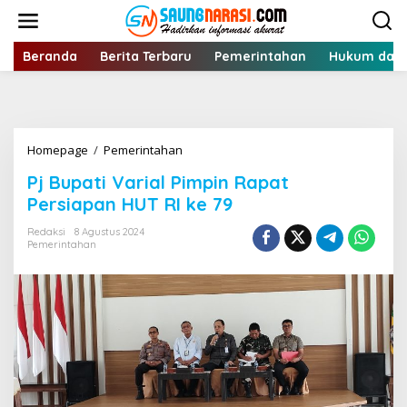
Lewati
ke
konten
Beranda
Berita Terbaru
Pemerintahan
Hukum dan 
Pj
Homepage
/
Pemerintahan
Bupati
Pj Bupati Varial Pimpin Rapat
Varial
Pimpin
Persiapan HUT RI ke 79
Rapat
Persiapan
Redaksi
8 Agustus 2024
Pemerintahan
HUT
RI
ke
79