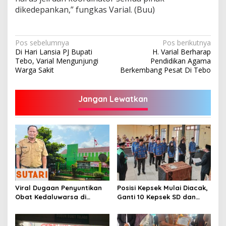
dikedepankan,” fungkas Varial. (Buu)
Navigasi
Pos sebelumnya
Pos berikutnya
Di Hari Lansia PJ Bupati
H. Varial Berharap
pos
Tebo, Varial Mengunjungi
Pendidikan Agama
Warga Sakit
Berkembang Pesat Di Tebo
Jangan Lewatkan
Viral Dugaan Penyuntikan
Posisi Kepsek Mulai Diacak,
Obat Kedaluwarsa di
Ganti 10 Kepsek SD dan
Puskesmas Limbur Lubuk
SMP
Mengkuang, Kapus: Obat
Belum Sempat Masuk ke