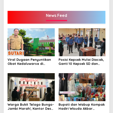
News Feed
Viral Dugaan Penyuntikan
Posisi Kepsek Mulai Diacak,
Obat Kedaluwarsa di
Ganti 10 Kepsek SD dan
Puskesmas Limbur Lubuk
SMP
Mengkuang, Kapus: Obat
Belum Sempat Masuk ke
Tubuh Pasien
Warga Bukit Telago Bungo-
Bupati dan Wabup Kompak
Jambi Marah!, Kantor Desa
Hadiri Wisuda Akbar
Disegel
Ponpes DHA Bungo