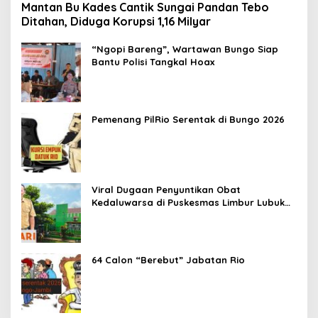
Mantan Bu Kades Cantik Sungai Pandan Tebo
Ditahan, Diduga Korupsi 1,16 Milyar
“Ngopi Bareng”, Wartawan Bungo Siap
Bantu Polisi Tangkal Hoax
Pemenang PilRio Serentak di Bungo 2026
Viral Dugaan Penyuntikan Obat
Kedaluwarsa di Puskesmas Limbur Lubuk
Mengkuang, Kapus: Obat Belum Sempat
Masuk ke Tubuh Pasien
64 Calon “Berebut” Jabatan Rio