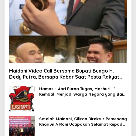
Maidani Video Call Bersama Bupati Bungo H.
Dedy Putra, Bersapa Kabar Saat Pesta Rakyat
Berlangsung
Hamas – Apri Purna Tugas, Mashuri : ”
Kembali Menjadi Warga Negara yang Baik,
Dukung Program Dedy- Dayat Bupati
Terpilih”
Setelah Maidani, Giliran Direktur Pemenang
Khairun A Roni Ucapakan Selamat Kepada
Dedy -Dayat