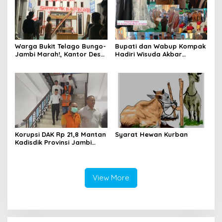
Warga Bukit Telago Bungo-
Bupati dan Wabup Kompak
Jambi Marah!, Kantor Desa
Hadiri Wisuda Akbar
Disegel
Ponpes DHA Bungo
Angkatan ke-V
Korupsi DAK Rp 21,8 Mantan
Syarat Hewan Kurban
Kadisdik Provinsi Jambi
Varial Adhi Putra Ditahan
View More