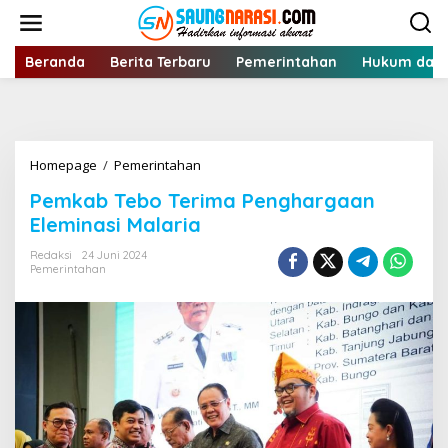
Lewati
ke
konten
Beranda
Berita Terbaru
Pemerintahan
Hukum dan 
Pemkab
Homepage
/
Pemerintahan
Tebo
Pemkab Tebo Terima Penghargaan
Terima
Penghargaan
Eleminasi Malaria
Eleminasi
Malaria
Redaksi
24 Juni 2024
Pemerintahan