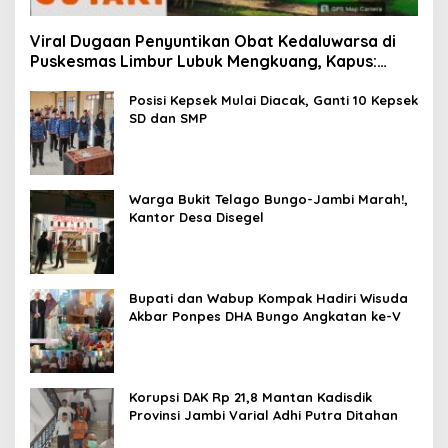
Viral Dugaan Penyuntikan Obat Kedaluwarsa di
Puskesmas Limbur Lubuk Mengkuang, Kapus:
Obat Belum Sempat Masuk ke Tubuh Pasien
Posisi Kepsek Mulai Diacak, Ganti 10 Kepsek
SD dan SMP
Warga Bukit Telago Bungo-Jambi Marah!,
Kantor Desa Disegel
Bupati dan Wabup Kompak Hadiri Wisuda
Akbar Ponpes DHA Bungo Angkatan ke-V
Korupsi DAK Rp 21,8 Mantan Kadisdik
Provinsi Jambi Varial Adhi Putra Ditahan