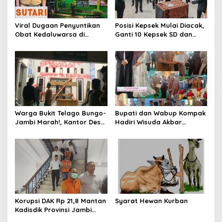
Viral Dugaan Penyuntikan
Posisi Kepsek Mulai Diacak,
Obat Kedaluwarsa di
Ganti 10 Kepsek SD dan
Puskesmas Limbur Lubuk
SMP
Mengkuang, Kapus: Obat
Belum Sempat Masuk ke
Tubuh Pasien
Warga Bukit Telago Bungo-
Bupati dan Wabup Kompak
Jambi Marah!, Kantor Desa
Hadiri Wisuda Akbar
Disegel
Ponpes DHA Bungo
Angkatan ke-V
Korupsi DAK Rp 21,8 Mantan
Syarat Hewan Kurban
Kadisdik Provinsi Jambi
Varial Adhi Putra Ditahan