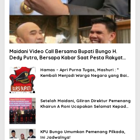
Maidani Video Call Bersama Bupati Bungo H.
Dedy Putra, Bersapa Kabar Saat Pesta Rakyat
Berlangsung
Hamas – Apri Purna Tugas, Mashuri : ”
Kembali Menjadi Warga Negara yang Baik,
Dukung Program Dedy- Dayat Bupati
Terpilih”
Setelah Maidani, Giliran Direktur Pemenang
Khairun A Roni Ucapakan Selamat Kepada
Dedy -Dayat
KPU Bungo Umumkan Pemenang Pilkada,
Ini Jadwalnya!