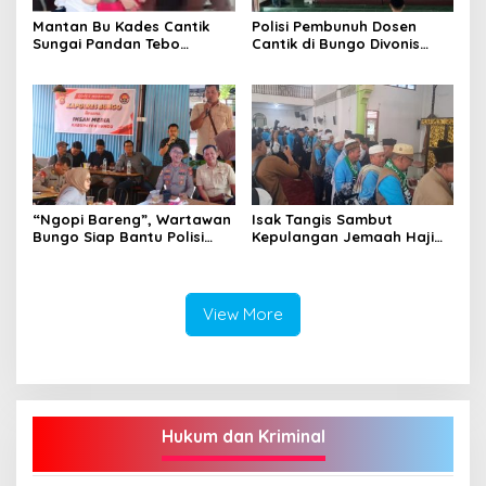
Mantan Bu Kades Cantik
Polisi Pembunuh Dosen
Sungai Pandan Tebo
Cantik di Bungo Divonis
Ditahan, Diduga Korupsi 1,16
Penjara Seumur Hidup
Milyar
“Ngopi Bareng”, Wartawan
Isak Tangis Sambut
Bungo Siap Bantu Polisi
Kepulangan Jemaah Haji
Tangkal Hoax
Bungo
View More
Hukum dan Kriminal