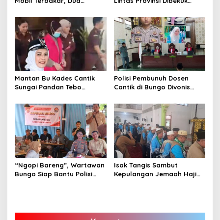
Mobil Terbakar, Dua
Lintas Provinsi Dibekuk
Pemotor Meninggal di
Polisi
Tempat
Mantan Bu Kades Cantik
Polisi Pembunuh Dosen
Sungai Pandan Tebo
Cantik di Bungo Divonis
Ditahan, Diduga Korupsi 1,16
Penjara Seumur Hidup
Milyar
“Ngopi Bareng”, Wartawan
Isak Tangis Sambut
Bungo Siap Bantu Polisi
Kepulangan Jemaah Haji
Tangkal Hoax
Bungo