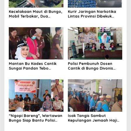
Kecelakaan Maut di Bungo,
Kurir Jaringan Narkotika
Mobil Terbakar, Dua
Lintas Provinsi Dibekuk
Pemotor Meninggal di
Polisi
Tempat
Mantan Bu Kades Cantik
Polisi Pembunuh Dosen
Sungai Pandan Tebo
Cantik di Bungo Divonis
Ditahan, Diduga Korupsi 1,16
Penjara Seumur Hidup
Milyar
“Ngopi Bareng”, Wartawan
Isak Tangis Sambut
Bungo Siap Bantu Polisi
Kepulangan Jemaah Haji
Tangkal Hoax
Bungo