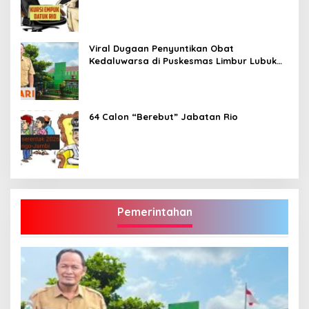
Viral Dugaan Penyuntikan Obat
Kedaluwarsa di Puskesmas Limbur Lubuk
Mengkuang, Kapus: Obat Belum Sempat
Masuk ke Tubuh Pasien
64 Calon “Berebut” Jabatan Rio
Pemerintahan