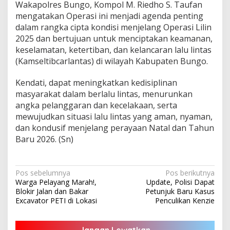
Wakapolres Bungo, Kompol M. Riedho S. Taufan
mengatakan Operasi ini menjadi agenda penting
dalam rangka cipta kondisi menjelang Operasi Lilin
2025 dan bertujuan untuk menciptakan keamanan,
keselamatan, ketertiban, dan kelancaran lalu lintas
(Kamseltibcarlantas) di wilayah Kabupaten Bungo.
Kendati, dapat meningkatkan kedisiplinan
masyarakat dalam berlalu lintas, menurunkan
angka pelanggaran dan kecelakaan, serta
mewujudkan situasi lalu lintas yang aman, nyaman,
dan kondusif menjelang perayaan Natal dan Tahun
Baru 2026. (Sn)
Navigasi
Pos sebelumnya
Pos berikutnya
Warga Pelayang Marah!,
Update, Polisi Dapat
pos
Blokir Jalan dan Bakar
Petunjuk Baru Kasus
Excavator PETI di Lokasi
Penculikan Kenzie
Jangan Lewatkan