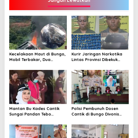
Kecelakaan Maut di Bungo,
Kurir Jaringan Narkotika
Mobil Terbakar, Dua
Lintas Provinsi Dibekuk
Pemotor Meninggal di
Polisi
Tempat
Mantan Bu Kades Cantik
Polisi Pembunuh Dosen
Sungai Pandan Tebo
Cantik di Bungo Divonis
Ditahan, Diduga Korupsi 1,16
Penjara Seumur Hidup
Milyar