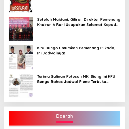
Dukung Program Dedy- Dayat Bupati
Terpilih”
Setelah Maidani, Giliran Direktur Pemenang
Khairun A Roni Ucapakan Selamat Kepada
Dedy -Dayat
KPU Bungo Umumkan Pemenang Pilkada,
Ini Jadwalnya!
Terima Salinan Putusan MK, Siang Ini KPU
Bungo Bahas Jadwal Pleno Terbuka
Penetapan Bupati Terpilih
Daerah