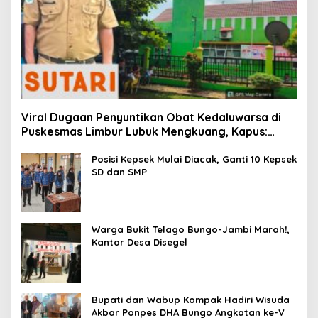
Viral Dugaan Penyuntikan Obat Kedaluwarsa di
Puskesmas Limbur Lubuk Mengkuang, Kapus:
Obat Belum Sempat Masuk ke Tubuh Pasien
Posisi Kepsek Mulai Diacak, Ganti 10 Kepsek
SD dan SMP
Warga Bukit Telago Bungo-Jambi Marah!,
Kantor Desa Disegel
Bupati dan Wabup Kompak Hadiri Wisuda
Akbar Ponpes DHA Bungo Angkatan ke-V