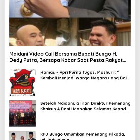
Maidani Video Call Bersama Bupati Bungo H.
Dedy Putra, Bersapa Kabar Saat Pesta Rakyat
Berlangsung
Hamas – Apri Purna Tugas, Mashuri : ”
Kembali Menjadi Warga Negara yang Baik,
Dukung Program Dedy- Dayat Bupati
Terpilih”
Setelah Maidani, Giliran Direktur Pemenang
Khairun A Roni Ucapakan Selamat Kepada
Dedy -Dayat
KPU Bungo Umumkan Pemenang Pilkada,
Ini Jadwalnya!