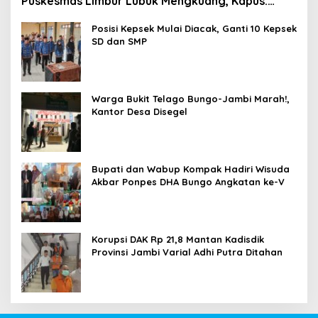
Puskesmas Limbur Lubuk Mengkuang, Kapus:
Obat Belum Sempat Masuk ke Tubuh Pasien
Posisi Kepsek Mulai Diacak, Ganti 10 Kepsek
SD dan SMP
Warga Bukit Telago Bungo-Jambi Marah!,
Kantor Desa Disegel
Bupati dan Wabup Kompak Hadiri Wisuda
Akbar Ponpes DHA Bungo Angkatan ke-V
Korupsi DAK Rp 21,8 Mantan Kadisdik
Provinsi Jambi Varial Adhi Putra Ditahan