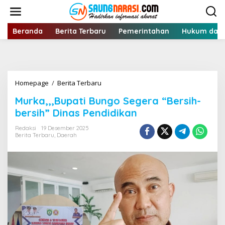
Lewati
ke
konten
Beranda
Berita Terbaru
Pemerintahan
Hukum dan 
Murka,,,Bupati
Homepage
/
Berita Terbaru
Bungo
Murka,,,Bupati Bungo Segera “Bersih-
Segera
"Bersih-
bersih” Dinas Pendidikan
bersih"
Dinas
Redaksi
19 Desember 2025
Berita Terbaru
,
Daerah
Pendidikan