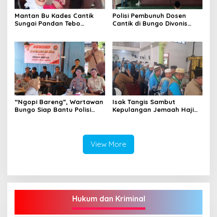
Mantan Bu Kades Cantik
Polisi Pembunuh Dosen
Sungai Pandan Tebo
Cantik di Bungo Divonis
Ditahan, Diduga Korupsi 1,16
Penjara Seumur Hidup
Milyar
“Ngopi Bareng”, Wartawan
Isak Tangis Sambut
Bungo Siap Bantu Polisi
Kepulangan Jemaah Haji
Tangkal Hoax
Bungo
View More
Hukum dan Kriminal