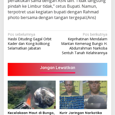
perlakukan sama dengan ASN lain. Tidak langsung
pindah ke Limbur tidak,” cetus Bupati. Namun,
terpotret usai kegiatan bupati dengan Rahmad
photo bersama dengan tangan tergepal.(Ans)
Navigasi
Pos sebelumnya
Pos berikutnya
Hasbi Dituding Gagal Orbit
Keprihatinan Mendalam
pos
Kader dan Kong-kolikong
Mantan Kemenag Bungo H.
Selamatkan Jabatan
Abdurrahman Narkoba
Sentuh Tanah Kelahirannya
Jangan Lewatkan
Kecelakaan Maut di Bungo,
Kurir Jaringan Narkotika