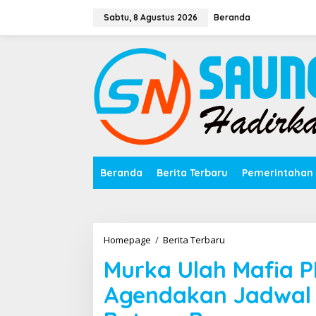
Lewati
ke
Sabtu, 8 Agustus 2026
Beranda
konten
Beranda
Berita Terbaru
Pemerintahan
Murka
Homepage
/
Berita Terbaru
Ulah
Murka Ulah Mafia P
Mafia
PETI,
Agendakan Jadwal K
Bupati
Bungo
Agendakan