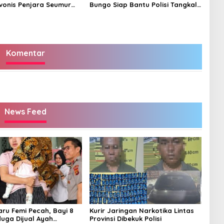
vonis Penjara Seumur
Bungo Siap Bantu Polisi Tangkal
Hoax
Komentar
News Feed
aru Femi Pecah, Bayi 8
Kurir Jaringan Narkotika Lintas
duga Dijual Ayah
Provinsi Dibekuk Polisi