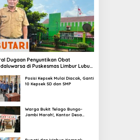
ral Dugaan Penyuntikan Obat
daluwarsa di Puskesmas Limbur Lubuk
ngkuang, Kapus: Obat Belum Sempat
suk ke Tubuh Pasien
Posisi Kepsek Mulai Diacak, Ganti
10 Kepsek SD dan SMP
Warga Bukit Telago Bungo-
Jambi Marah!, Kantor Desa
Disegel
Bupati dan Wabup Kompak