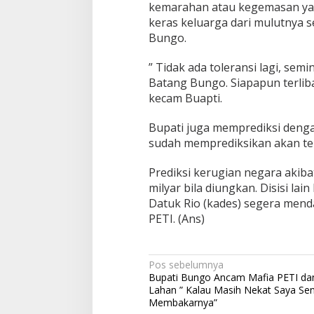
kemarahan atau kegemasan yang
keras keluarga dari mulutnya s
Bungo.
” Tidak ada toleransi lagi, sem
Batang Bungo. Siapapun terliba
kecam Buapti.
Bupati juga memprediksi denga
sudah memprediksikan akan terj
Prediksi kerugian negara akiba
milyar bila diungkan. Disisi l
Datuk Rio (kades) segera men
PETI. (Ans)
Navigasi
Pos sebelumnya
Bupati Bungo Ancam Mafia PETI dan
pos
Lahan ” Kalau Masih Nekat Saya Sen
Membakarnya”