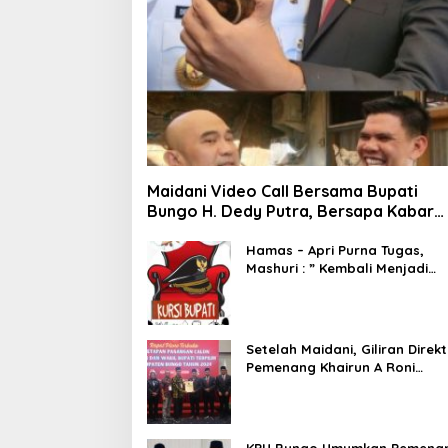
Maidani Video Call Bersama Bupati
Bungo H. Dedy Putra, Bersapa Kabar
Saat Pesta Rakyat Berlangsung
Hamas – Apri Purna Tugas,
Mashuri : ” Kembali Menjadi
Warga Negara yang Baik,
Dukung Program Dedy- Dayat
Bupati Terpilih”
Setelah Maidani, Giliran Direkt
Pemenang Khairun A Roni
Ucapakan Selamat Kepada
Dedy -Dayat
KPU Bungo Umumkan Pemena