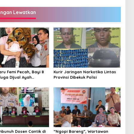
angan Lewatkan
aru Femi Pecah, Bayi 8
Kurir Jaringan Narkotika Lintas
duga Dijual Ayah
Provinsi Dibekuk Polisi
Rp20 Juta Akhirnya
embunuh Dosen Cantik di
“Ngopi Bareng”, Wartawan