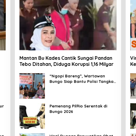
Mantan Bu Kades Cantik Sungai Pandan
Vi
Tebo Ditahan, Diduga Korupsi 1,16 Milyar
Ke
Me
Ma
“Ngopi Bareng”, Wartawan
Bungo Siap Bantu Polisi Tangkal
Hoax
ur
Pemenang PilRio Serentak di
Bungo 2026
ng
Viral Dugaan Penyuntikan Obat