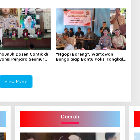
Rp20 Juta Akhirnya
embunuh Dosen Cantik di
“Ngopi Bareng”, Wartawan
vonis Penjara Seumur
Bungo Siap Bantu Polisi Tangkal
Hoax
View More
Daerah