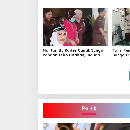
Meninggal di Tempat
Kandung 
Kembali
Mantan Bu Kades Cantik Sungai
Polisi P
Pandan Tebo Ditahan, Diduga
Bungo Di
Korupsi 1,16 Milyar
Hidup
Politik