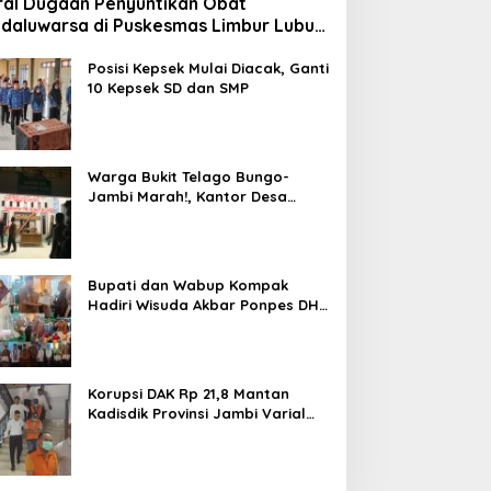
ral Dugaan Penyuntikan Obat
daluwarsa di Puskesmas Limbur Lubuk
ngkuang, Kapus: Obat Belum Sempat
suk ke Tubuh Pasien
Posisi Kepsek Mulai Diacak, Ganti
10 Kepsek SD dan SMP
Warga Bukit Telago Bungo-
Jambi Marah!, Kantor Desa
Disegel
Bupati dan Wabup Kompak
Hadiri Wisuda Akbar Ponpes DHA
Bungo Angkatan ke-V
Korupsi DAK Rp 21,8 Mantan
Kadisdik Provinsi Jambi Varial
Adhi Putra Ditahan