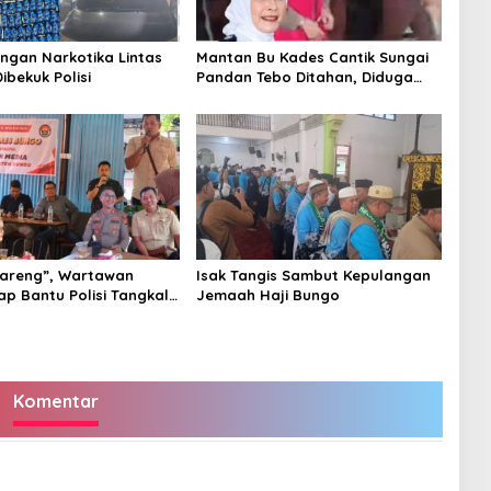
ingan Narkotika Lintas
Mantan Bu Kades Cantik Sungai
Dibekuk Polisi
Pandan Tebo Ditahan, Diduga
Korupsi 1,16 Milyar
areng”, Wartawan
Isak Tangis Sambut Kepulangan
ap Bantu Polisi Tangkal
Jemaah Haji Bungo
Komentar