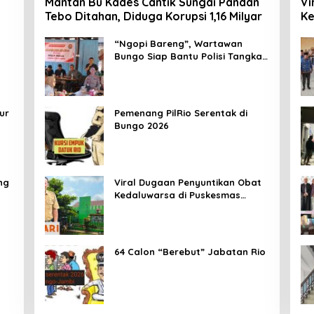
Mantan Bu Kades Cantik Sungai Pandan
Vi
Tebo Ditahan, Diduga Korupsi 1,16 Milyar
Ke
Me
Ma
“Ngopi Bareng”, Wartawan
Bungo Siap Bantu Polisi Tangkal
Hoax
ur
Pemenang PilRio Serentak di
Bungo 2026
ng
Viral Dugaan Penyuntikan Obat
Kedaluwarsa di Puskesmas
Limbur Lubuk Mengkuang, Kapus:
Obat Belum Sempat Masuk ke
Tubuh Pasien
64 Calon “Berebut” Jabatan Rio