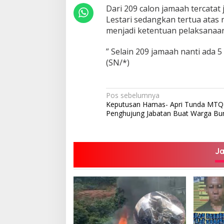
Dari 209 calon jamaah tercatat
Lestari sedangkan tertua atas
menjadi ketentuan pelaksanaan
” Selain 209 jamaah nanti ada
(SN/*)
Navigasi
Pos sebelumnya
Keputusan Hamas- Apri Tunda MTQ
pos
Penghujung Jabatan Buat Warga Bu
J