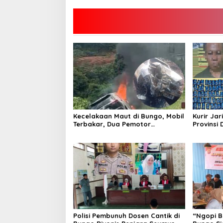
Kecelakaan Maut di Bungo, Mobil
Kurir Jar
Terbakar, Dua Pemotor
Provinsi 
Meninggal di Tempat
Polisi Pembunuh Dosen Cantik di
“Ngopi B