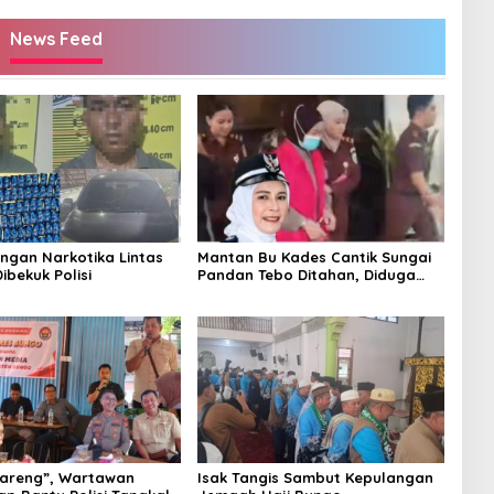
News Feed
ingan Narkotika Lintas
Mantan Bu Kades Cantik Sungai
Dibekuk Polisi
Pandan Tebo Ditahan, Diduga
Korupsi 1,16 Milyar
areng”, Wartawan
Isak Tangis Sambut Kepulangan