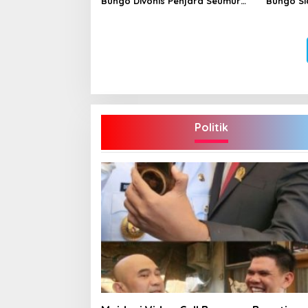
Bungo Divonis Penjara Seumur
Bungo Si
Hidup
Hoax
Politik