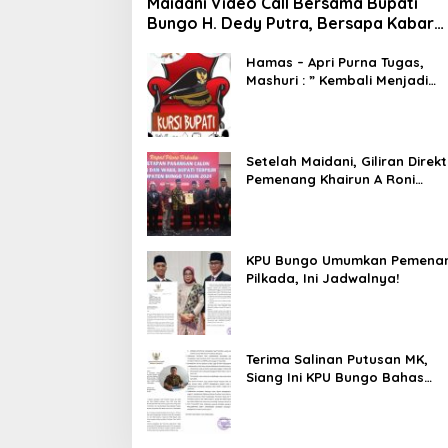
Maidani Video Call Bersama Bupati
Bungo H. Dedy Putra, Bersapa Kabar
Saat Pesta Rakyat Berlangsung
Hamas – Apri Purna Tugas,
Mashuri : ” Kembali Menjadi
Warga Negara yang Baik,
Dukung Program Dedy- Dayat
Bupati Terpilih”
Setelah Maidani, Giliran Direkt
Pemenang Khairun A Roni
Ucapakan Selamat Kepada
Dedy -Dayat
KPU Bungo Umumkan Pemena
Pilkada, Ini Jadwalnya!
Terima Salinan Putusan MK,
Siang Ini KPU Bungo Bahas
Jadwal Pleno Terbuka
Penetapan Bupati Terpilih