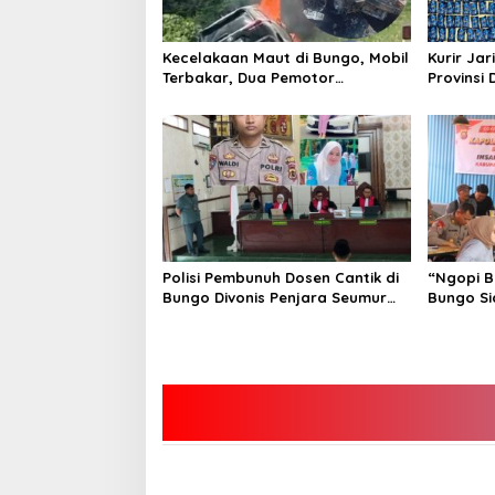
Kecelakaan Maut di Bungo, Mobil
Kurir Jar
Terbakar, Dua Pemotor
Provinsi 
Meninggal di Tempat
Polisi Pembunuh Dosen Cantik di
“Ngopi B
Bungo Divonis Penjara Seumur
Bungo Si
Hidup
Hoax