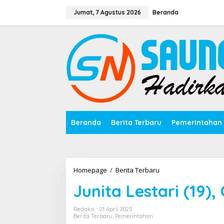
Lewati
ke
Jumat, 7 Agustus 2026
Beranda
konten
Beranda
Berita Terbaru
Pemerintahan
Junita
Homepage
/
Berita Terbaru
Lestari
Junita Lestari (19)
(19),
CJH
Termuda
Redaksi
21 April 2025
Asal
Berita Terbaru
,
Pemerintahan
Bungo