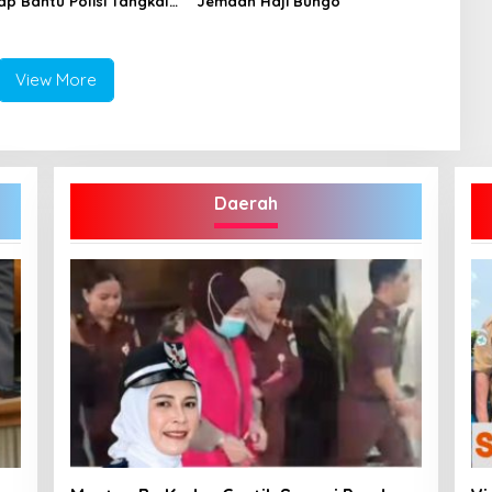
ap Bantu Polisi Tangkal
Jemaah Haji Bungo
View More
Daerah