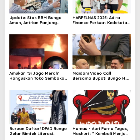
Update: Stok BBM Bungo
HARPELNAS 2025: Adira
Aman, Antrian Panjang
Finance Perkuat Kedekatan
Masih Terpotret, Ada Apa?
dengan Pelanggan Lewat
“Terima Kasih Sahabat”
Amukan ‘Si Jago Merah’
Maidani Video Call
Hanguskan Toko Sembako
Bersama Bupati Bungo H.
“Queen Mart” Milik Adi
Dedy Putra, Bersapa Kabar
Warga Bungo- Jambi
Saat Pesta Rakyat
Berlangsung
Buruan Daftar! DPAD Bungo
Hamas – Apri Purna Tugas,
Gelar Bimtek Literasi
Mashuri : ” Kembali Menjadi
Informasi Gratis
Warga Negara yang Baik,