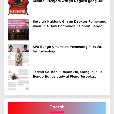
Kembali Menjadi Warga Negara yang Baik,
Dukung Program Dedy- Dayat Bupati
Terpilih”
Setelah Maidani, Giliran Direktur Pemenang
Khairun A Roni Ucapakan Selamat Kepada
Dedy -Dayat
KPU Bungo Umumkan Pemenang Pilkada,
Ini Jadwalnya!
Terima Salinan Putusan MK, Siang Ini KPU
Bungo Bahas Jadwal Pleno Terbuka
Penetapan Bupati Terpilih
Daerah