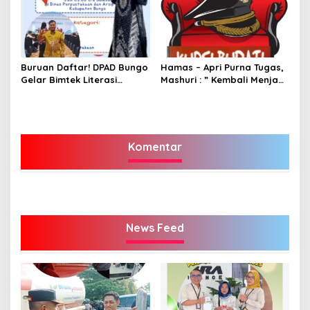
Buruan Daftar! DPAD Bungo
Hamas – Apri Purna Tugas,
Gelar Bimtek Literasi
Mashuri : ” Kembali Menjadi
Informasi Gratis
Warga Negara yang Baik,
Dukung Program Dedy-
Dayat Bupati Terpilih”
Komentar
News Feed