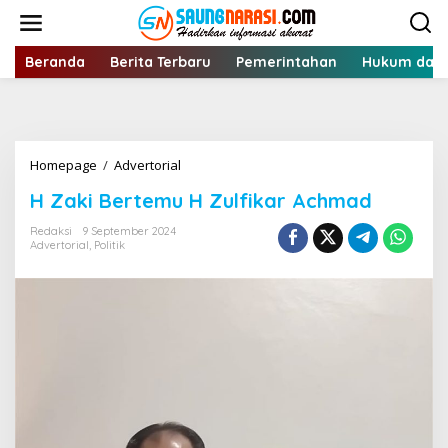
Lewati
ke
konten
Beranda
Berita Terbaru
Pemerintahan
Hukum dan 
H
Homepage
/
Advertorial
Zaki
H Zaki Bertemu H Zulfikar Achmad
Bertemu
H
Redaksi
9 September 2024
Zulfikar
Advertorial
,
Politik
Achmad