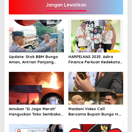
Jangan Lewatkan
Update: Stok BBM Bungo
HARPELNAS 2025: Adira
Aman, Antrian Panjang
Finance Perkuat Kedekatan
Masih Terpotret, Ada Apa?
dengan Pelanggan Lewat
“Terima Kasih Sahabat”
Amukan ‘Si Jago Merah’
Maidani Video Call
Hanguskan Toko Sembako
Bersama Bupati Bungo H.
“Queen Mart” Milik Adi
Dedy Putra, Bersapa Kabar
Warga Bungo- Jambi
Saat Pesta Rakyat
Berlangsung