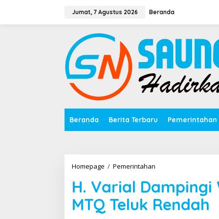
Lewati
ke
Jumat, 7 Agustus 2026
Beranda
konten
Beranda
Berita Terbaru
Pemerintahan
H.
Homepage
/
Pemerintahan
Varial
H. Varial Damping
Dampingi
Wagup
MTQ Teluk Rendah
Saat
Membuka
MTQ