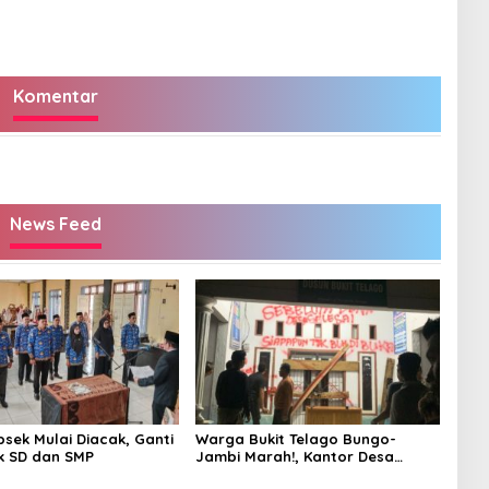
ra Ditahan
Komentar
News Feed
psek Mulai Diacak, Ganti
Warga Bukit Telago Bungo-
k SD dan SMP
Jambi Marah!, Kantor Desa
Disegel