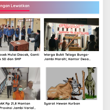
angan Lewatkan
psek Mulai Diacak, Ganti
Warga Bukit Telago Bungo-
k SD dan SMP
Jambi Marah!, Kantor Desa
Disegel
DAK Rp 21,8 Mantan
Syarat Hewan Kurban
Provinsi Jambi Varial