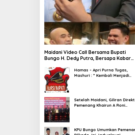
Maidani Video Call Bersama Bupati
Bungo H. Dedy Putra, Bersapa Kabar
Saat Pesta Rakyat Berlangsung
Hamas – Apri Purna Tugas,
Mashuri : ” Kembali Menjadi
Warga Negara yang Baik,
Dukung Program Dedy- Dayat
Bupati Terpilih”
Setelah Maidani, Giliran Direkt
Pemenang Khairun A Roni
Ucapakan Selamat Kepada
Dedy -Dayat
KPU Bungo Umumkan Pemena
Pilkada, Ini Jadwalnya!