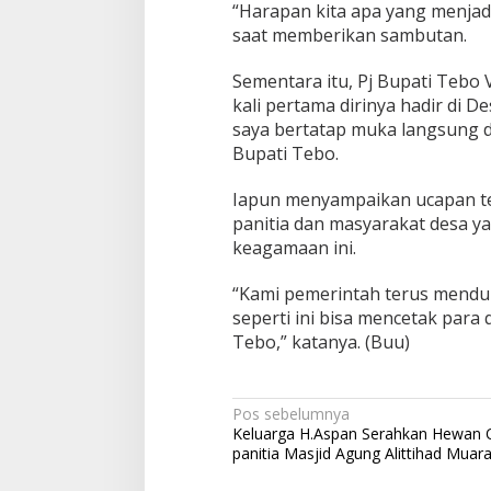
“Harapan kita apa yang menjadi
saat memberikan sambutan.
Sementara itu, Pj Bupati Tebo
kali pertama dirinya hadir di De
saya bertatap muka langsung d
Bupati Tebo.
Iapun menyampaikan ucapan ter
panitia dan masyarakat desa y
keagamaan ini.
“Kami pemerintah terus mendu
seperti ini bisa mencetak para
Tebo,” katanya. (Buu)
Navigasi
Pos sebelumnya
Keluarga H.Aspan Serahkan Hewan 
pos
panitia Masjid Agung Alittihad Muar