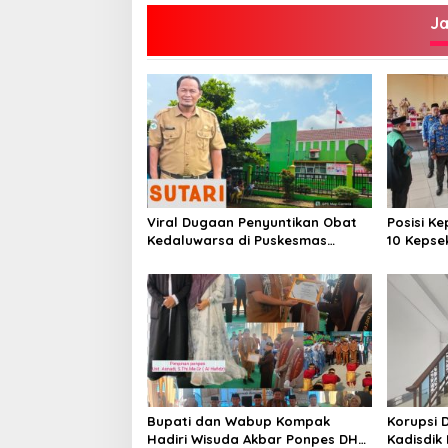
J
Viral Dugaan Penyuntikan Obat
Posisi Ke
Kedaluwarsa di Puskesmas
10 Kepse
Limbur Lubuk Mengkuang, Kapus:
Obat Belum Sempat Masuk ke
Tubuh Pasien
Bupati dan Wabup Kompak
Korupsi 
Hadiri Wisuda Akbar Ponpes DHA
Kadisdik 