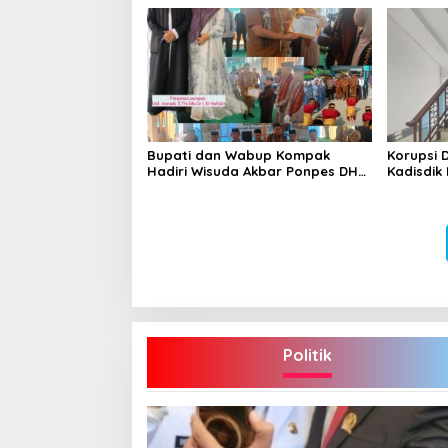
Obat Belum Sempat Masuk ke
Tubuh Pasien
Bupati dan Wabup Kompak
Korupsi 
Hadiri Wisuda Akbar Ponpes DHA
Kadisdik 
Bungo Angkatan ke-V
Adhi Put
Politik