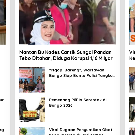
Mantan Bu Kades Cantik Sungai Pandan
Vi
Tebo Ditahan, Diduga Korupsi 1,16 Milyar
Ke
Me
Ma
“Ngopi Bareng”, Wartawan
Bungo Siap Bantu Polisi Tangkal
Hoax
ur
Pemenang PilRio Serentak di
Bungo 2026
ng
Viral Dugaan Penyuntikan Obat
Kedaluwarsa di Puskesmas