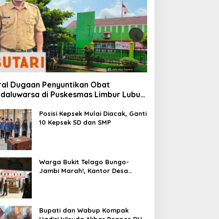
ral Dugaan Penyuntikan Obat
daluwarsa di Puskesmas Limbur Lubuk
ngkuang, Kapus: Obat Belum Sempat
suk ke Tubuh Pasien
Posisi Kepsek Mulai Diacak, Ganti
10 Kepsek SD dan SMP
Warga Bukit Telago Bungo-
Jambi Marah!, Kantor Desa
Disegel
Bupati dan Wabup Kompak
Hadiri Wisuda Akbar Ponpes DHA