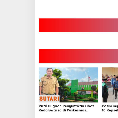
Bungo Angkatan ke-V
Adhi Put
Viral Dugaan Penyuntikan Obat
Posisi Ke
Kedaluwarsa di Puskesmas
10 Kepse
Limbur Lubuk Mengkuang, Kapus: