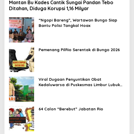
Mantan Bu Kades Cantik Sungai Pandan Tebo
Ditahan, Diduga Korupsi 1,16 Milyar
“Ngopi Bareng”, Wartawan Bungo Siap
Bantu Polisi Tangkal Hoax
Pemenang PilRio Serentak di Bungo 2026
Viral Dugaan Penyuntikan Obat
Kedaluwarsa di Puskesmas Limbur Lubuk
Mengkuang, Kapus: Obat Belum Sempat
Masuk ke Tubuh Pasien
64 Calon “Berebut” Jabatan Rio