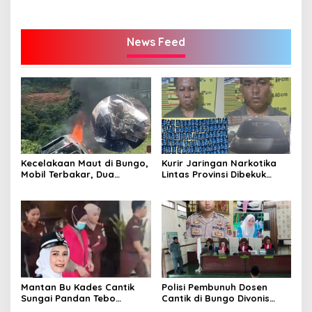
News Feed
Kecelakaan Maut di Bungo,
Kurir Jaringan Narkotika
Mobil Terbakar, Dua
Lintas Provinsi Dibekuk
Pemotor Meninggal di
Polisi
Tempat
Mantan Bu Kades Cantik
Polisi Pembunuh Dosen
Sungai Pandan Tebo
Cantik di Bungo Divonis
Ditahan, Diduga Korupsi 1,16
Penjara Seumur Hidup