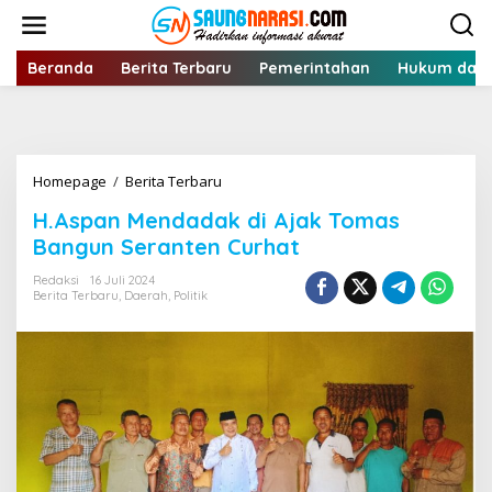
Lewati
ke
konten
Beranda
Berita Terbaru
Pemerintahan
Hukum dan 
H.Aspan
Homepage
/
Berita Terbaru
Mendadak
H.Aspan Mendadak di Ajak Tomas
di
Ajak
Bangun Seranten Curhat
Tomas
Bangun
Redaksi
16 Juli 2024
Berita Terbaru
,
Daerah
,
Politik
Seranten
Curhat