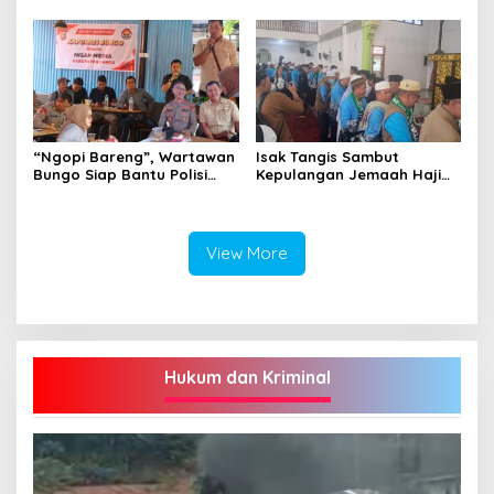
Milyar
“Ngopi Bareng”, Wartawan
Isak Tangis Sambut
Bungo Siap Bantu Polisi
Kepulangan Jemaah Haji
Tangkal Hoax
Bungo
View More
Hukum dan Kriminal