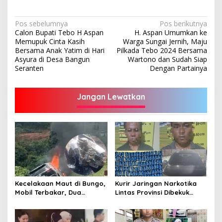
Navigasi
Pos sebelumnya
Pos berikutnya
Calon Bupati Tebo H Aspan
H. Aspan Umumkan ke
pos
Memupuk Cinta Kasih
Warga Sungai Jernih, Maju
Bersama Anak Yatim di Hari
Pilkada Tebo 2024 Bersama
Asyura di Desa Bangun
Wartono dan Sudah Siap
Seranten
Dengan Partainya
Jangan Lewatkan
Kecelakaan Maut di Bungo,
Kurir Jaringan Narkotika
Mobil Terbakar, Dua
Lintas Provinsi Dibekuk
Pemotor Meninggal di
Polisi
Tempat