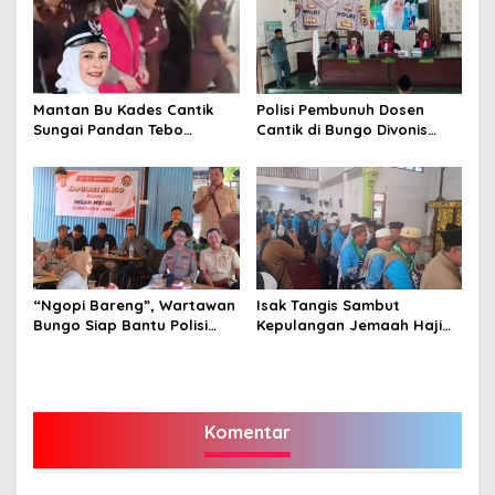
Mantan Bu Kades Cantik
Polisi Pembunuh Dosen
Sungai Pandan Tebo
Cantik di Bungo Divonis
Ditahan, Diduga Korupsi 1,16
Penjara Seumur Hidup
Milyar
“Ngopi Bareng”, Wartawan
Isak Tangis Sambut
Bungo Siap Bantu Polisi
Kepulangan Jemaah Haji
Tangkal Hoax
Bungo
Komentar