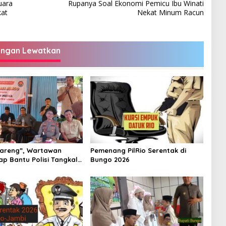
uara
Rupanya Soal Ekonomi Pemicu Ibu Winati
at
Nekat Minum Racun
angan Lewatkan
areng”, Wartawan
Pemenang PilRio Serentak di
ap Bantu Polisi Tangkal
Bungo 2026