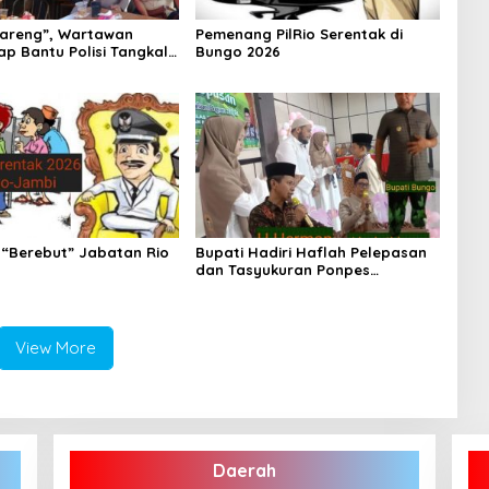
areng”, Wartawan
Pemenang PilRio Serentak di
ap Bantu Polisi Tangkal
Bungo 2026
 “Berebut” Jabatan Rio
Bupati Hadiri Haflah Pelepasan
dan Tasyukuran Ponpes
Tahfidzul Qur’an Aziziyah Bungo
Angkatan VII-2026
View More
Daerah