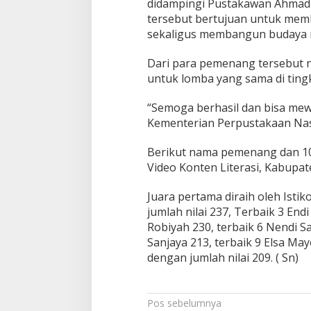
didampingi Pustakawan Ahmad G
tersebut bertujuan untuk mem
sekaligus membangun budaya m
Dari para pemenang tersebut 
untuk lomba yang sama di tingk
“Semoga berhasil dan bisa mewa
Kementerian Perpustakaan Nasion
Berikut nama pemenang dan 10
Video Konten Literasi, Kabupa
Juara pertama diraih oleh Istik
jumlah nilai 237, Terbaik 3 End
Robiyah 230, terbaik 6 Nendi Sa
Sanjaya 213, terbaik 9 Elsa Ma
dengan jumlah nilai 209. ( Sn)
Navigasi
Pos sebelumnya