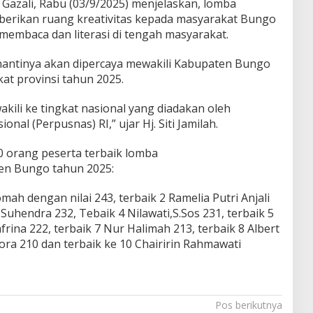
azali, Rabu (03/9/2025) menjelaskan, lomba
berikan ruang kreativitas kepada masyarakat Bungo
embaca dan literasi di tengah masyarakat.
nantinya akan dipercaya mewakili Kabupaten Bungo
at provinsi tahun 2025.
kili ke tingkat nasional yang diadakan oleh
al (Perpusnas) RI,” ujar Hj. Siti Jamilah.
 orang peserta terbaik lomba
ten Bungo tahun 2025:
omah dengan nilai 243, terbaik 2 Ramelia Putri Anjali
i Suhendra 232, Tebaik 4 Nilawati,S.Sos 231, terbaik 5
frina 222, terbaik 7 Nur Halimah 213, terbaik 8 Albert
yora 210 dan terbaik ke 10 Chairirin Rahmawati
Pos berikutnya