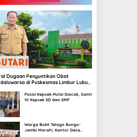
ral Dugaan Penyuntikan Obat
daluwarsa di Puskesmas Limbur Lubuk
ngkuang, Kapus: Obat Belum Sempat
suk ke Tubuh Pasien
Posisi Kepsek Mulai Diacak, Ganti
10 Kepsek SD dan SMP
Warga Bukit Telago Bungo-
Jambi Marah!, Kantor Desa
Disegel