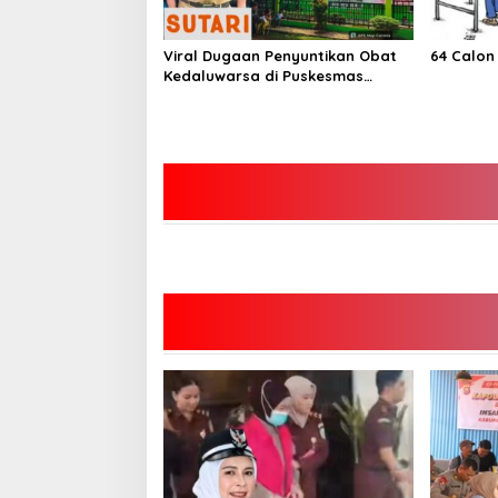
Viral Dugaan Penyuntikan Obat
64 Calon
Kedaluwarsa di Puskesmas
Limbur Lubuk Mengkuang, Kapus:
Obat Belum Sempat Masuk ke
Tubuh Pasien