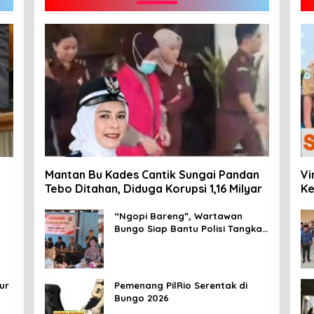
Mantan Bu Kades Cantik Sungai Pandan
Vi
Tebo Ditahan, Diduga Korupsi 1,16 Milyar
Ke
Me
Ma
“Ngopi Bareng”, Wartawan
Bungo Siap Bantu Polisi Tangkal
Hoax
ur
Pemenang PilRio Serentak di
Bungo 2026