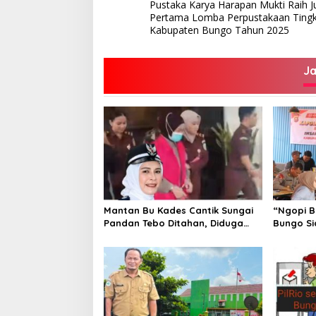
Pustaka Karya Harapan Mukti Raih J
pos
Pertama Lomba Perpustakaan Tingk
Kabupaten Bungo Tahun 2025
J
Mantan Bu Kades Cantik Sungai
“Ngopi B
Pandan Tebo Ditahan, Diduga
Bungo Si
Korupsi 1,16 Milyar
Hoax