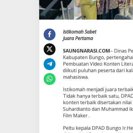
Istikomah Sabet
Juara Pertama
SAUNGNARASI.COM
– Dinas P
Kabupaten Bungo, pertengahan
Pembuatan Video Konten Literas
diikuti puluhan peserta dari ka
mahasiswa.
Istikomah menjadi juara terbai
Tidak hanya terbaik satu, D
konten terbaik disertakan nilai
Suhardianto dan Muhammad ikhs
Film Maker .
Peltu kepala DPAD Bungo Ir.Hen