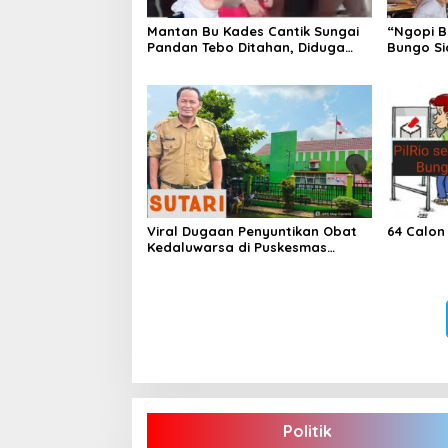
Mantan Bu Kades Cantik Sungai
“Ngopi B
Pandan Tebo Ditahan, Diduga
Bungo Si
Korupsi 1,16 Milyar
Hoax
Viral Dugaan Penyuntikan Obat
64 Calon
Kedaluwarsa di Puskesmas
Limbur Lubuk Mengkuang, Kapus:
Obat Belum Sempat Masuk ke
Tubuh Pasien
Politik