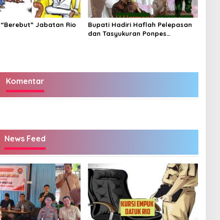
 “Berebut” Jabatan Rio
Bupati Hadiri Haflah Pelepasan
dan Tasyukuran Ponpes
Tahfidzul Qur’an Aziziyah Bungo
Angkatan VII-2026
Komentar
News Feed