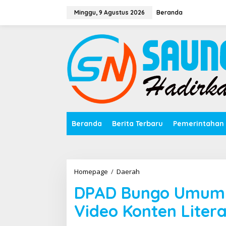
Lewati
ke
Minggu, 9 Agustus 2026
Beranda
konten
Beranda
Berita Terbaru
Pemerintahan
DPAD
Homepage
/
Daerah
Bungo
DPAD Bungo Umum
Umumkan
Pemenang
Video Konten Litera
Lomba
Video
Konten