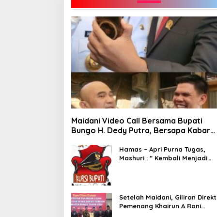
Maidani Video Call Bersama Bupati
Bungo H. Dedy Putra, Bersapa Kabar
Saat Pesta Rakyat Berlangsung
Hamas – Apri Purna Tugas,
Mashuri : ” Kembali Menjadi
Warga Negara yang Baik,
Dukung Program Dedy- Dayat
Bupati Terpilih”
Setelah Maidani, Giliran Direkt
Pemenang Khairun A Roni
Ucapakan Selamat Kepada