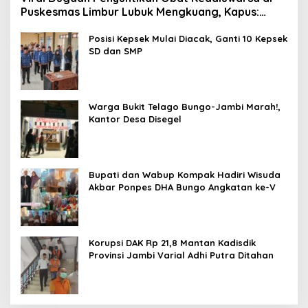
Puskesmas Limbur Lubuk Mengkuang, Kapus:
Obat Belum Sempat Masuk ke Tubuh Pasien
Posisi Kepsek Mulai Diacak, Ganti 10 Kepsek
SD dan SMP
Warga Bukit Telago Bungo-Jambi Marah!,
Kantor Desa Disegel
Bupati dan Wabup Kompak Hadiri Wisuda
Akbar Ponpes DHA Bungo Angkatan ke-V
Korupsi DAK Rp 21,8 Mantan Kadisdik
Provinsi Jambi Varial Adhi Putra Ditahan