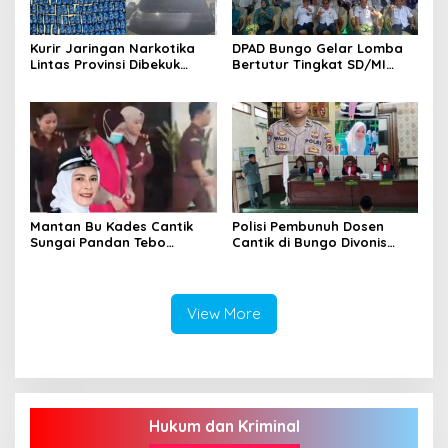
Kurir Jaringan Narkotika
DPAD Bungo Gelar Lomba
Lintas Provinsi Dibekuk
Bertutur Tingkat SD/MI
Polisi
Sekabupaten Bungo 2026
Mantan Bu Kades Cantik
Polisi Pembunuh Dosen
Sungai Pandan Tebo
Cantik di Bungo Divonis
Ditahan, Diduga Korupsi 1,16
Penjara Seumur Hidup
Milyar
View More
Hukum dan Kriminal