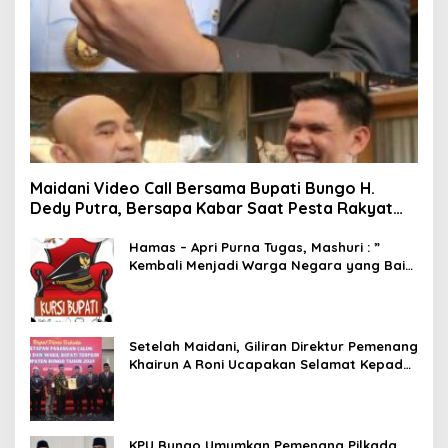
Maidani Video Call Bersama Bupati Bungo H.
Dedy Putra, Bersapa Kabar Saat Pesta Rakyat
Berlangsung
Hamas – Apri Purna Tugas, Mashuri : ”
Kembali Menjadi Warga Negara yang Baik,
Dukung Program Dedy- Dayat Bupati
Terpilih”
Setelah Maidani, Giliran Direktur Pemenang
Khairun A Roni Ucapakan Selamat Kepada
Dedy -Dayat
KPU Bungo Umumkan Pemenang Pilkada,