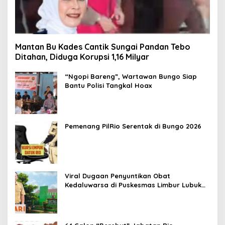
Mantan Bu Kades Cantik Sungai Pandan Tebo
Ditahan, Diduga Korupsi 1,16 Milyar
“Ngopi Bareng”, Wartawan Bungo Siap
Bantu Polisi Tangkal Hoax
Pemenang PilRio Serentak di Bungo 2026
Viral Dugaan Penyuntikan Obat
Kedaluwarsa di Puskesmas Limbur Lubuk
Mengkuang, Kapus: Obat Belum Sempat
Masuk ke Tubuh Pasien