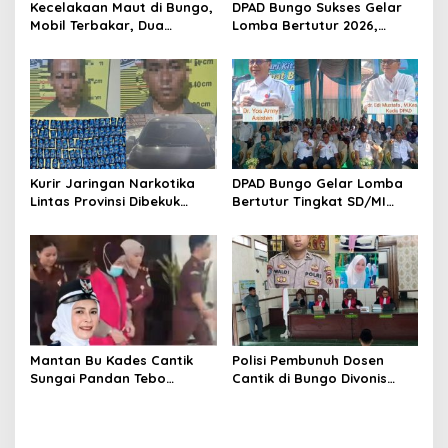
Kecelakaan Maut di Bungo,
DPAD Bungo Sukses Gelar
Mobil Terbakar, Dua
Lomba Bertutur 2026,
Pemotor Meninggal di
Miftahul Jannah Raih Juara
Tempat
Pertama
Kurir Jaringan Narkotika
DPAD Bungo Gelar Lomba
Lintas Provinsi Dibekuk
Bertutur Tingkat SD/MI
Polisi
Sekabupaten Bungo 2026
Mantan Bu Kades Cantik
Polisi Pembunuh Dosen
Sungai Pandan Tebo
Cantik di Bungo Divonis
Ditahan, Diduga Korupsi 1,16
Penjara Seumur Hidup
Milyar