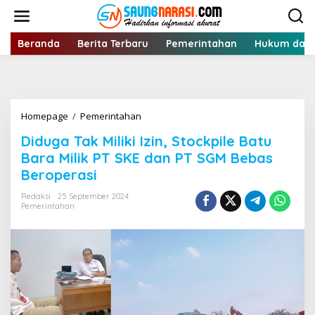
Lewati
ke
konten
Beranda
Berita Terbaru
Pemerintahan
Hukum dan 
Diduga
Homepage
/
Pemerintahan
Tak
Diduga Tak Miliki Izin, Stockpile Batu
Miliki
Izin,
Bara Milik PT SKE dan PT SGM Bebas
Stockpile
Beroperasi
Batu
Bara
Redaksi
25 September 2024
Milik
Pemerintahan
PT
SKE
dan
PT
SGM
Bebas
Beroperasi