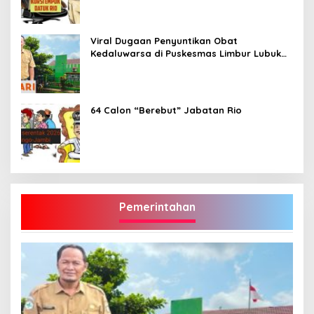
Viral Dugaan Penyuntikan Obat
Kedaluwarsa di Puskesmas Limbur Lubuk
Mengkuang, Kapus: Obat Belum Sempat
Masuk ke Tubuh Pasien
64 Calon “Berebut” Jabatan Rio
Pemerintahan