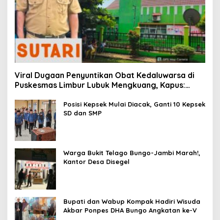
Viral Dugaan Penyuntikan Obat Kedaluwarsa di
Puskesmas Limbur Lubuk Mengkuang, Kapus:
Obat Belum Sempat Masuk ke Tubuh Pasien
Posisi Kepsek Mulai Diacak, Ganti 10 Kepsek
SD dan SMP
Warga Bukit Telago Bungo-Jambi Marah!,
Kantor Desa Disegel
Bupati dan Wabup Kompak Hadiri Wisuda
Akbar Ponpes DHA Bungo Angkatan ke-V