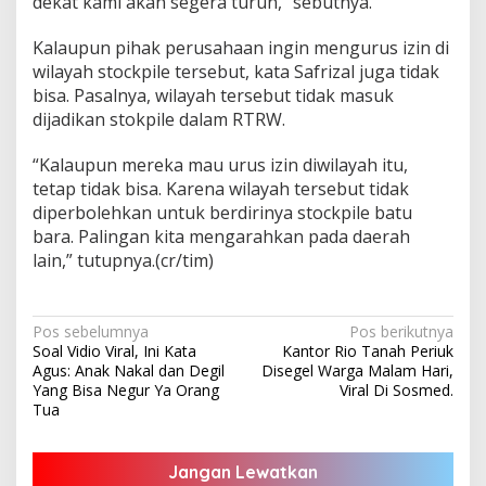
dekat kami akan segera turun,” sebutnya.
Kalaupun pihak perusahaan ingin mengurus izin di
wilayah stockpile tersebut, kata Safrizal juga tidak
bisa. Pasalnya, wilayah tersebut tidak masuk
dijadikan stokpile dalam RTRW.
“Kalaupun mereka mau urus izin diwilayah itu,
tetap tidak bisa. Karena wilayah tersebut tidak
diperbolehkan untuk berdirinya stockpile batu
bara. Palingan kita mengarahkan pada daerah
lain,” tutupnya.(cr/tim)
Navigasi
Pos sebelumnya
Pos berikutnya
Soal Vidio Viral, Ini Kata
Kantor Rio Tanah Periuk
pos
Agus: Anak Nakal dan Degil
Disegel Warga Malam Hari,
Yang Bisa Negur Ya Orang
Viral Di Sosmed.
Tua
Jangan Lewatkan