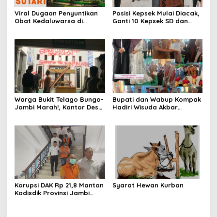
Viral Dugaan Penyuntikan
Posisi Kepsek Mulai Diacak,
Obat Kedaluwarsa di
Ganti 10 Kepsek SD dan
Puskesmas Limbur Lubuk
SMP
Mengkuang, Kapus: Obat
Belum Sempat Masuk ke
Tubuh Pasien
Warga Bukit Telago Bungo-
Bupati dan Wabup Kompak
Jambi Marah!, Kantor Desa
Hadiri Wisuda Akbar
Disegel
Ponpes DHA Bungo
Angkatan ke-V
Korupsi DAK Rp 21,8 Mantan
Syarat Hewan Kurban
Kadisdik Provinsi Jambi
Varial Adhi Putra Ditahan