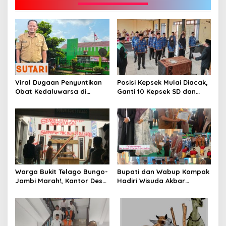
Viral Dugaan Penyuntikan
Posisi Kepsek Mulai Diacak,
Obat Kedaluwarsa di
Ganti 10 Kepsek SD dan
Puskesmas Limbur Lubuk
SMP
Mengkuang, Kapus: Obat
Belum Sempat Masuk ke
Tubuh Pasien
Warga Bukit Telago Bungo-
Bupati dan Wabup Kompak
Jambi Marah!, Kantor Desa
Hadiri Wisuda Akbar
Disegel
Ponpes DHA Bungo
Angkatan ke-V