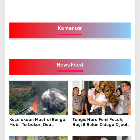
Penjara Seumur Hidup
Bungo
Komentar
News Feed
Kecelakaan Maut di Bungo,
Tangis Haru Femi Pecah,
Mobil Terbakar, Dua
Bayi 8 Bulan Diduga Dijual
Pemotor Meninggal di
Ayah Kandung Rp20 Juta
Tempat
Akhirnya Kembali