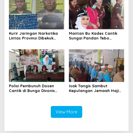
Kurir Jaringan Narkotika
Mantan Bu Kades Cantik
Lintas Provinsi Dibekuk
Sungai Pandan Tebo
Polisi
Ditahan, Diduga Korupsi 1,16
Milyar
Polisi Pembunuh Dosen
Isak Tangis Sambut
Cantik di Bungo Divonis
Kepulangan Jemaah Haji
Penjara Seumur Hidup
Bungo
View More