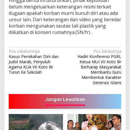
Hingga berita ini diturunkan, pihak kepolisian
belum mengeluarkan keterangan resmi terkait
dugaan apakah korban murni bunuh diri atau ada
unsur lain. Dari keterangan dan video yang beredar
korban mengunakan seutas tali plastik yang
diikatkan di konsen rumahnya.(SN/fr) .
Navigasi
Pos sebelumnya
Pos berikutnya
Kasus Pernikahan Dini dan
Hadiri Konferensi PGRI,
pos
Judol Marak, Penyuluh
Ketua MUI VII Koto Ilir
Agama KUA VII Koto Ilir
Berharap Masyarakat
Turun Ke Sekolah
Membantu Guru
Membentuk Karakter
Generasi Islami
Jangan Lewatkan