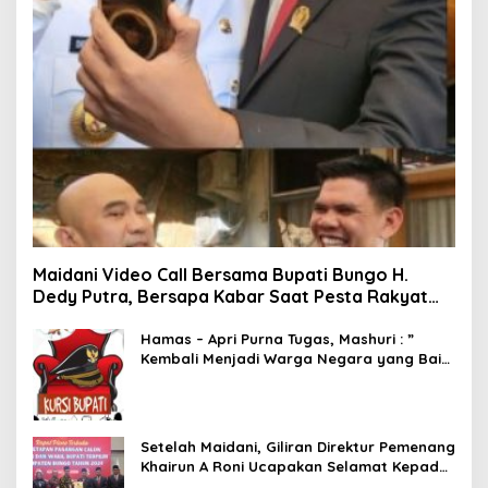
Maidani Video Call Bersama Bupati Bungo H.
Dedy Putra, Bersapa Kabar Saat Pesta Rakyat
Berlangsung
Hamas – Apri Purna Tugas, Mashuri : ”
Kembali Menjadi Warga Negara yang Baik,
Dukung Program Dedy- Dayat Bupati
Terpilih”
Setelah Maidani, Giliran Direktur Pemenang
Khairun A Roni Ucapakan Selamat Kepada
Dedy -Dayat