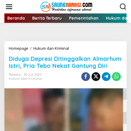
Lewati
ke
konten
Beranda
Berita Terbaru
Pemerintahan
Hukum dan 
Diduga
Homepage
/
Hukum dan Kriminal
Depresi
Diduga Depresi Ditinggalkan Almarhum
Ditinggalkan
Almarhum
Istri, Pria Tebo Nekat Gantung Diri
Istri,
Pria
Redaksi
30 Juli 2025
Hukum Dan Kriminal
Tebo
Nekat
Gantung
Diri