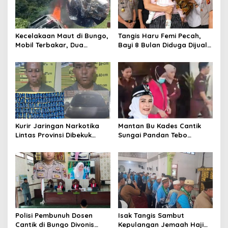
Kecelakaan Maut di Bungo,
Tangis Haru Femi Pecah,
Mobil Terbakar, Dua
Bayi 8 Bulan Diduga Dijual
Pemotor Meninggal di
Ayah Kandung Rp20 Juta
Tempat
Akhirnya Kembali
Kurir Jaringan Narkotika
Mantan Bu Kades Cantik
Lintas Provinsi Dibekuk
Sungai Pandan Tebo
Polisi
Ditahan, Diduga Korupsi 1,16
Milyar
Polisi Pembunuh Dosen
Isak Tangis Sambut
Cantik di Bungo Divonis
Kepulangan Jemaah Haji