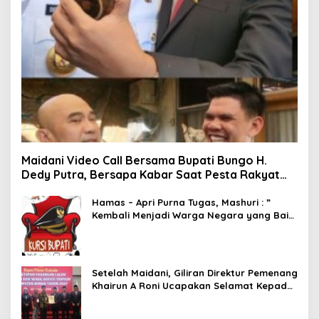
Maidani Video Call Bersama Bupati Bungo H.
Dedy Putra, Bersapa Kabar Saat Pesta Rakyat
Berlangsung
Hamas – Apri Purna Tugas, Mashuri : ”
Kembali Menjadi Warga Negara yang Baik,
Dukung Program Dedy- Dayat Bupati
Terpilih”
Setelah Maidani, Giliran Direktur Pemenang
Khairun A Roni Ucapakan Selamat Kepada
Dedy -Dayat