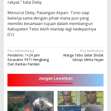
rakyat,” kata Deby.
Menurut Deby, Pasangan Aspan- Tono siap
bekerja sama dengan pihak mana pun yang
memiliki kesamaan tujuan dalam membangun
Kabupaten Tebo lebih mantap lagi kedepannya.
(Cr)
Navigasi
Pos sebelumnya
Pos berikutnya
Pendemo: 1×24 Jam
Warga Tebo Gelar Sholat
pos
Excavator PETI Hengkang
Istisqo Minta Hujan
Dari Rantau Pandan
Jangan Lewatkan