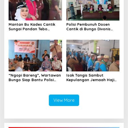
Mantan Bu Kades Cantik
Polisi Pembunuh Dosen
Sungai Pandan Tebo
Cantik di Bungo Divonis
Ditahan, Diduga Korupsi 1,16
Penjara Seumur Hidup
Milyar
“Ngopi Bareng”, Wartawan
Isak Tangis Sambut
Bungo Siap Bantu Polisi
Kepulangan Jemaah Haji
Tangkal Hoax
Bungo
View More