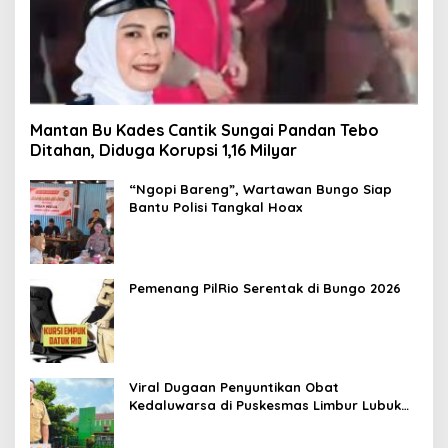
Mantan Bu Kades Cantik Sungai Pandan Tebo
Ditahan, Diduga Korupsi 1,16 Milyar
“Ngopi Bareng”, Wartawan Bungo Siap
Bantu Polisi Tangkal Hoax
Pemenang PilRio Serentak di Bungo 2026
Viral Dugaan Penyuntikan Obat
Kedaluwarsa di Puskesmas Limbur Lubuk
Mengkuang, Kapus: Obat Belum Sempat
Masuk ke Tubuh Pasien