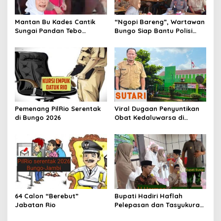
Mantan Bu Kades Cantik
“Ngopi Bareng”, Wartawan
Sungai Pandan Tebo
Bungo Siap Bantu Polisi
Ditahan, Diduga Korupsi 1,16
Tangkal Hoax
Milyar
Pemenang PilRio Serentak
Viral Dugaan Penyuntikan
di Bungo 2026
Obat Kedaluwarsa di
Puskesmas Limbur Lubuk
Mengkuang, Kapus: Obat
Belum Sempat Masuk ke
Tubuh Pasien
64 Calon “Berebut”
Bupati Hadiri Haflah
Jabatan Rio
Pelepasan dan Tasyukuran
Ponpes Tahfidzul Qur’an