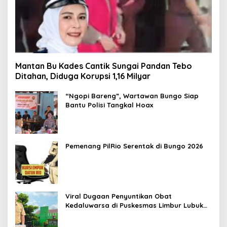
Mantan Bu Kades Cantik Sungai Pandan Tebo
Ditahan, Diduga Korupsi 1,16 Milyar
“Ngopi Bareng”, Wartawan Bungo Siap
Bantu Polisi Tangkal Hoax
Pemenang PilRio Serentak di Bungo 2026
Viral Dugaan Penyuntikan Obat
Kedaluwarsa di Puskesmas Limbur Lubuk
Mengkuang, Kapus: Obat Belum Sempat
Masuk ke Tubuh Pasien