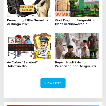
Pemenang PilRio Serentak
Viral Dugaan Penyuntikan
di Bungo 2026
Obat Kedaluwarsa di
Puskesmas Limbur Lubuk
Mengkuang, Kapus: Obat
Belum Sempat Masuk ke
Tubuh Pasien
64 Calon “Berebut”
Bupati Hadiri Haflah
Jabatan Rio
Pelepasan dan Tasyukuran
Ponpes Tahfidzul Qur’an
Aziziyah Bungo Angkatan
VII-2026
View More