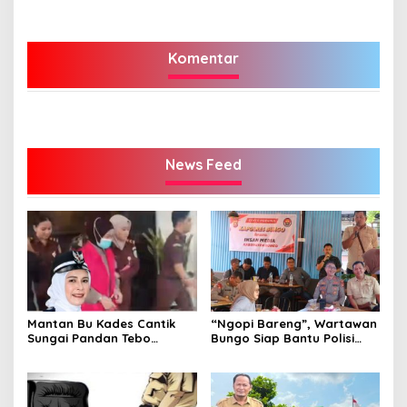
Aziziyah Bungo Angkatan
VII-2026
Komentar
News Feed
Mantan Bu Kades Cantik
“Ngopi Bareng”, Wartawan
Sungai Pandan Tebo
Bungo Siap Bantu Polisi
Ditahan, Diduga Korupsi 1,16
Tangkal Hoax
Milyar