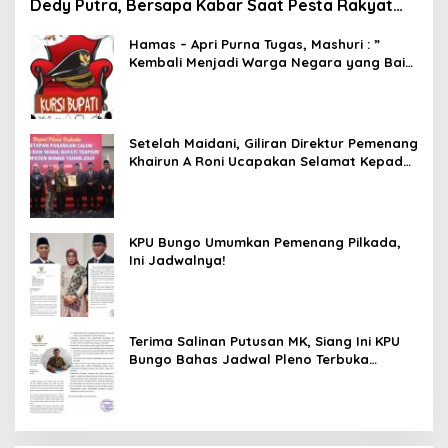
Dedy Putra, Bersapa Kabar Saat Pesta Rakyat
Berlangsung
Hamas – Apri Purna Tugas, Mashuri : ”
Kembali Menjadi Warga Negara yang Baik,
Dukung Program Dedy- Dayat Bupati
Terpilih”
Setelah Maidani, Giliran Direktur Pemenang
Khairun A Roni Ucapakan Selamat Kepada
Dedy -Dayat
KPU Bungo Umumkan Pemenang Pilkada,
Ini Jadwalnya!
Terima Salinan Putusan MK, Siang Ini KPU
Bungo Bahas Jadwal Pleno Terbuka
Penetapan Bupati Terpilih