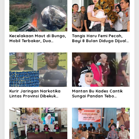
Kecelakaan Maut di Bungo,
Tangis Haru Femi Pecah,
Mobil Terbakar, Dua
Bayi 8 Bulan Diduga Dijual
Pemotor Meninggal di
Ayah Kandung Rp20 Juta
Tempat
Akhirnya Kembali
Kurir Jaringan Narkotika
Mantan Bu Kades Cantik
Lintas Provinsi Dibekuk
Sungai Pandan Tebo
Polisi
Ditahan, Diduga Korupsi 1,16
Milyar