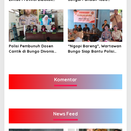
Polisi
Ditahan, Diduga Korupsi 1,16
Milyar
Polisi Pembunuh Dosen
“Ngopi Bareng”, Wartawan
Cantik di Bungo Divonis
Bungo Siap Bantu Polisi
Penjara Seumur Hidup
Tangkal Hoax
Komentar
News Feed