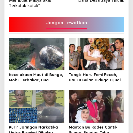
Membuat Masyarakat
Dana Desa Saya Tindak
Terkotak-kotak”
Jangan Lewatkan
Kecelakaan Maut di Bungo,
Tangis Haru Femi Pecah,
Mobil Terbakar, Dua
Bayi 8 Bulan Diduga Dijual
Pemotor Meninggal di
Ayah Kandung Rp20 Juta
Tempat
Akhirnya Kembali
Kurir Jaringan Narkotika
Mantan Bu Kades Cantik
Lintas Provinsi Dibekuk
Sungai Pandan Tebo