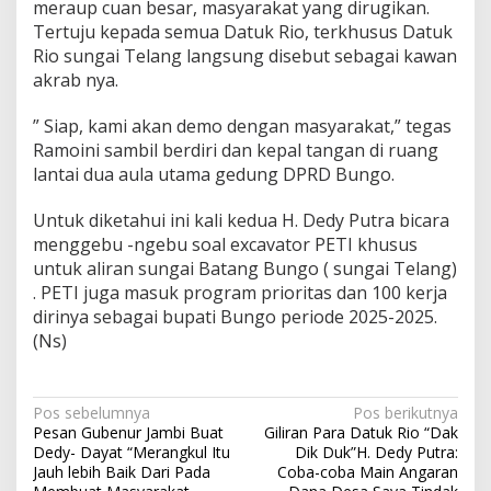
meraup cuan besar, masyarakat yang dirugikan.
Tertuju kepada semua Datuk Rio, terkhusus Datuk
Rio sungai Telang langsung disebut sebagai kawan
akrab nya.
” Siap, kami akan demo dengan masyarakat,” tegas
Ramoini sambil berdiri dan kepal tangan di ruang
lantai dua aula utama gedung DPRD Bungo.
Untuk diketahui ini kali kedua H. Dedy Putra bicara
menggebu -ngebu soal excavator PETI khusus
untuk aliran sungai Batang Bungo ( sungai Telang)
. PETI juga masuk program prioritas dan 100 kerja
dirinya sebagai bupati Bungo periode 2025-2025.
(Ns)
Navigasi
Pos sebelumnya
Pos berikutnya
Pesan Gubenur Jambi Buat
Giliran Para Datuk Rio “Dak
pos
Dedy- Dayat “Merangkul Itu
Dik Duk”H. Dedy Putra:
Jauh lebih Baik Dari Pada
Coba-coba Main Angaran