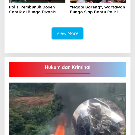
Polisi Pembunuh Dosen
“Ngopi Bareng”, Wartawan
Cantik di Bungo Divonis
Bungo Siap Bantu Polisi
Penjara Seumur Hidup
Tangkal Hoax
View More
Hukum dan Kriminal