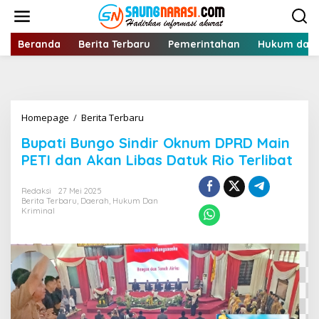
Lewati
ke
konten
Beranda
Berita Terbaru
Pemerintahan
Hukum dan 
Bupati
Homepage
/
Berita Terbaru
Bungo
Bupati Bungo Sindir Oknum DPRD Main
Sindir
Oknum
PETI dan Akan Libas Datuk Rio Terlibat
DPRD
Main
Redaksi
27 Mei 2025
PETI
Berita Terbaru
,
Daerah
,
Hukum Dan
dan
Kriminal
Akan
Libas
Datuk
Rio
Terlibat