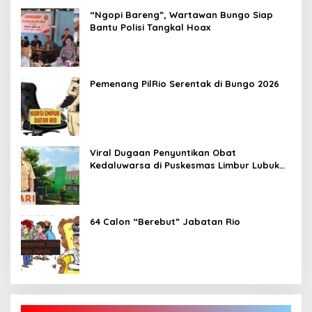
“Ngopi Bareng”, Wartawan Bungo Siap
Bantu Polisi Tangkal Hoax
Pemenang PilRio Serentak di Bungo 2026
Viral Dugaan Penyuntikan Obat
Kedaluwarsa di Puskesmas Limbur Lubuk
Mengkuang, Kapus: Obat Belum Sempat
Masuk ke Tubuh Pasien
64 Calon “Berebut” Jabatan Rio