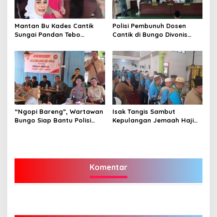
Mantan Bu Kades Cantik
Polisi Pembunuh Dosen
Sungai Pandan Tebo
Cantik di Bungo Divonis
Ditahan, Diduga Korupsi 1,16
Penjara Seumur Hidup
Milyar
“Ngopi Bareng”, Wartawan
Isak Tangis Sambut
Bungo Siap Bantu Polisi
Kepulangan Jemaah Haji
Tangkal Hoax
Bungo
Komentar