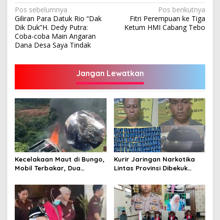
Navigasi
Pos sebelumnya
Pos berikutnya
Giliran Para Datuk Rio “Dak
Fitri Perempuan ke Tiga
pos
Dik Duk”H. Dedy Putra:
Ketum HMI Cabang Tebo
Coba-coba Main Angaran
Dana Desa Saya Tindak
Jangan Lewatkan
Kecelakaan Maut di Bungo,
Kurir Jaringan Narkotika
Mobil Terbakar, Dua
Lintas Provinsi Dibekuk
Pemotor Meninggal di
Polisi
Tempat