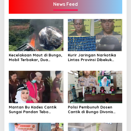
News Feed
Kecelakaan Maut di Bungo,
Kurir Jaringan Narkotika
Mobil Terbakar, Dua
Lintas Provinsi Dibekuk
Pemotor Meninggal di
Polisi
Tempat
Mantan Bu Kades Cantik
Polisi Pembunuh Dosen
Sungai Pandan Tebo
Cantik di Bungo Divonis
Ditahan, Diduga Korupsi 1,16
Penjara Seumur Hidup
Milyar