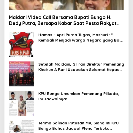
Maidani Video Call Bersama Bupati Bungo H.
Dedy Putra, Bersapa Kabar Saat Pesta Rakyat
Berlangsung
Hamas – Apri Purna Tugas, Mashuri : ”
Kembali Menjadi Warga Negara yang Baik,
Dukung Program Dedy- Dayat Bupati
Terpilih”
Setelah Maidani, Giliran Direktur Pemenang
Khairun A Roni Ucapakan Selamat Kepada
Dedy -Dayat
KPU Bungo Umumkan Pemenang Pilkada,
Ini Jadwalnya!
Terima Salinan Putusan MK, Siang Ini KPU
Bungo Bahas Jadwal Pleno Terbuka