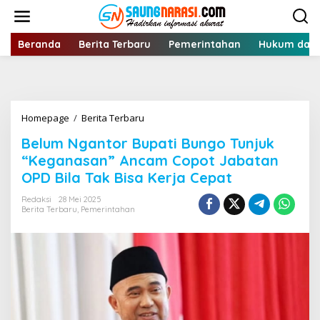
Lewati
ke
konten
Beranda
Berita Terbaru
Pemerintahan
Hukum dan 
Belum
Homepage
/
Berita Terbaru
Ngantor
Belum Ngantor Bupati Bungo Tunjuk
Bupati
Bungo
“Keganasan” Ancam Copot Jabatan
Tunjuk
OPD Bila Tak Bisa Kerja Cepat
"Keganasan"
Ancam
Redaksi
28 Mei 2025
Copot
Berita Terbaru
,
Pemerintahan
Jabatan
OPD
Bila
Tak
Bisa
Kerja
Cepat