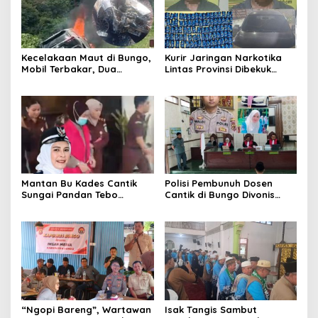
Kecelakaan Maut di Bungo,
Kurir Jaringan Narkotika
Mobil Terbakar, Dua
Lintas Provinsi Dibekuk
Pemotor Meninggal di
Polisi
Tempat
Mantan Bu Kades Cantik
Polisi Pembunuh Dosen
Sungai Pandan Tebo
Cantik di Bungo Divonis
Ditahan, Diduga Korupsi 1,16
Penjara Seumur Hidup
Milyar
“Ngopi Bareng”, Wartawan
Isak Tangis Sambut