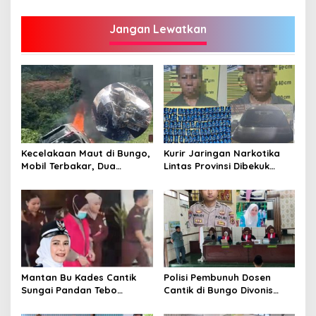
Jangan Lewatkan
Kecelakaan Maut di Bungo,
Kurir Jaringan Narkotika
Mobil Terbakar, Dua
Lintas Provinsi Dibekuk
Pemotor Meninggal di
Polisi
Tempat
Mantan Bu Kades Cantik
Polisi Pembunuh Dosen
Sungai Pandan Tebo
Cantik di Bungo Divonis
Ditahan, Diduga Korupsi 1,16
Penjara Seumur Hidup
Milyar