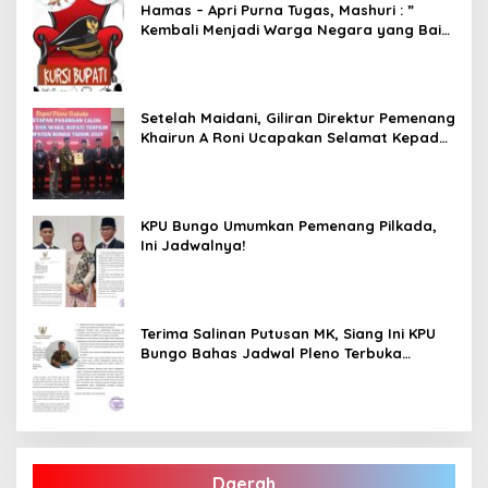
Hamas – Apri Purna Tugas, Mashuri : ”
Kembali Menjadi Warga Negara yang Baik,
Dukung Program Dedy- Dayat Bupati
Terpilih”
Setelah Maidani, Giliran Direktur Pemenang
Khairun A Roni Ucapakan Selamat Kepada
Dedy -Dayat
KPU Bungo Umumkan Pemenang Pilkada,
Ini Jadwalnya!
Terima Salinan Putusan MK, Siang Ini KPU
Bungo Bahas Jadwal Pleno Terbuka
Penetapan Bupati Terpilih
Daerah