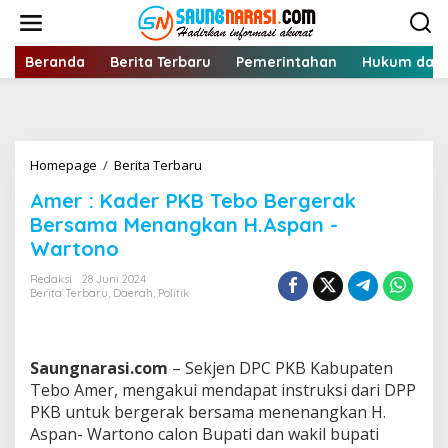
Lewati
ke
konten
Beranda
Berita Terbaru
Pemerintahan
Hukum dan 
Amer
Homepage
/
Berita Terbaru
:
Amer : Kader PKB Tebo Bergerak
Kader
PKB
Bersama Menangkan H.Aspan -
Tebo
Wartono
Bergerak
Bersama
Redaksi
28 Juni 2024
Menangkan
Berita Terbaru
,
Daerah
,
Politik
H.Aspan
-
Wartono
Saungnarasi.com
– Sekjen DPC PKB Kabupaten
Tebo Amer, mengakui mendapat instruksi dari DPP
PKB untuk bergerak bersama menenangkan H.
Aspan- Wartono calon Bupati dan wakil bupati