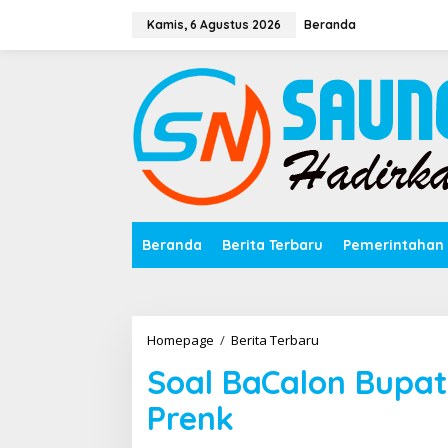
Lewati
ke
Kamis, 6 Agustus 2026
Beranda
konten
Beranda
Berita Terbaru
Pemerintahan
Soal
Homepage
/
Berita Terbaru
BaCalon
Soal BaCalon Bupat
Bupati
Bungo,
Prenk
Masyarakat
Di-
Prenk