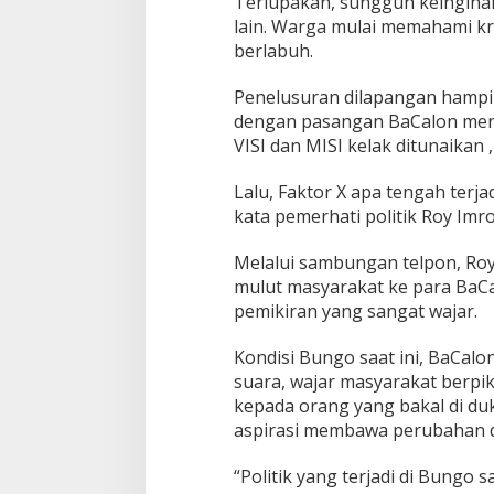
Terlupakan, sungguh keingina
lain. Warga mulai memahami kri
berlabuh.
Penelusuran dilapangan hampi
dengan pasangan BaCalon menya
VISI dan MISI kelak ditunaikan
Lalu, Faktor X apa tengah terjad
kata pemerhati politik Roy Im
Melalui sambungan telpon, Roy
mulut masyarakat ke para BaCa
pemikiran yang sangat wajar.
Kondisi Bungo saat ini, BaCalon
suara, wajar masyarakat berpik
kepada orang yang bakal di du
aspirasi membawa perubahan d
“Politik yang terjadi di Bungo 