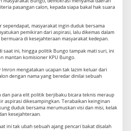
n masyarakat Bungo, demokrasi menyamai daerah
teria pasangan calon, kepada siapa bakal hak suara
r sependapat, masyarakat ingin duduk bersama
tukan pemikiran dari aspirasi, lalu dikemas dalam
 , bermuara di kesejahteraan masyarakat kedepan.
i saat ini, hingga politik Bungo tampak mati suri, ini
ron mantan komisioner KPU Bungo.
 Imron mengatakan ucapan tak lazim keluar dari
lon dengan nama yang beredar dinilai sebuah
 dan para elit politik berjibaku bicara teknis meraup
ir aspirasi dikesampingkan. Terabaikan keinginan
kung duduk bersama merumuskan visi dan misi, kelak
an kesejahteraan.
saat ini tak ubah sebuah ajang pencari bakat disalah