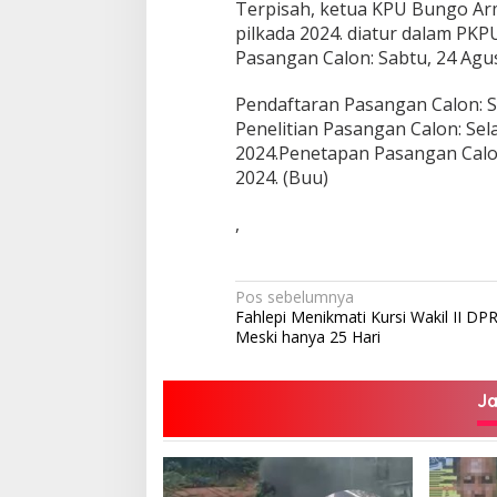
Terpisah, ketua KPU Bungo Ar
pilkada 2024. diatur dalam P
Pasangan Calon: Sabtu, 24 Agus
Pendaftaran Pasangan Calon: Se
Penelitian Pasangan Calon: Sel
2024.Penetapan Pasangan Calon
2024. (Buu)
,
Navigasi
Pos sebelumnya
Fahlepi Menikmati Kursi Wakil II DP
pos
Meski hanya 25 Hari
J