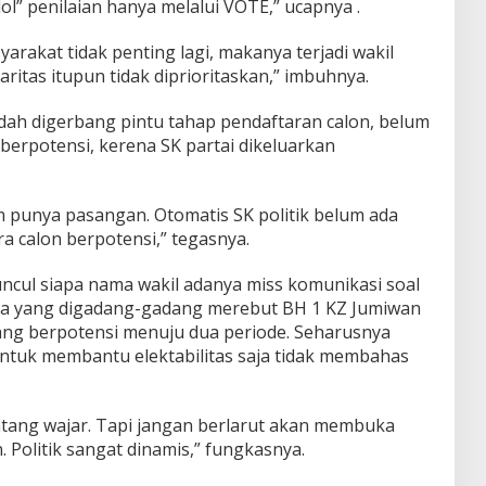
Idol” penilaian hanya melalui VOTE,” ucapnya .
rakat tidak penting lagi, makanya terjadi wakil
itas itupun tidak diprioritaskan,” imbuhnya.
ah digerbang pintu tahap pendaftaran calon, belum
erpotensi, kerena SK partai dikeluarkan
um punya pasangan. Otomatis SK politik belum ada
ra calon berpotensi,” tegasnya.
ncul siapa nama wakil adanya miss komunikasi soal
ama yang digadang-gadang merebut BH 1 KZ Jumiwan
ang berpotensi menuju dua periode. Seharusnya
untuk membantu elektabilitas saja tidak membahas
atang wajar. Tapi jangan berlarut akan membuka
. Politik sangat dinamis,” fungkasnya.