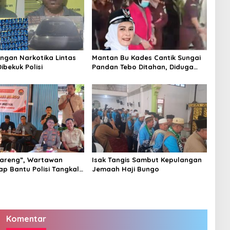
ingan Narkotika Lintas
Mantan Bu Kades Cantik Sungai
Dibekuk Polisi
Pandan Tebo Ditahan, Diduga
Korupsi 1,16 Milyar
areng”, Wartawan
Isak Tangis Sambut Kepulangan
ap Bantu Polisi Tangkal
Jemaah Haji Bungo
Komentar