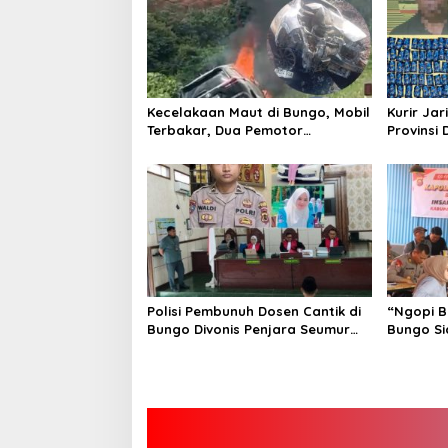
Kecelakaan Maut di Bungo, Mobil
Kurir Jar
Terbakar, Dua Pemotor
Provinsi 
Meninggal di Tempat
Polisi Pembunuh Dosen Cantik di
“Ngopi B
Bungo Divonis Penjara Seumur
Bungo Si
Hidup
Hoax