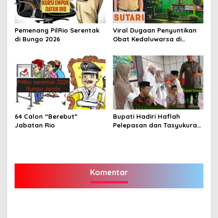
Pemenang PilRio Serentak
Viral Dugaan Penyuntikan
di Bungo 2026
Obat Kedaluwarsa di
Puskesmas Limbur Lubuk
Mengkuang, Kapus: Obat
Belum Sempat Masuk ke
Tubuh Pasien
64 Calon “Berebut”
Bupati Hadiri Haflah
Jabatan Rio
Pelepasan dan Tasyukuran
Ponpes Tahfidzul Qur’an
Aziziyah Bungo Angkatan
VII-2026
Komentar