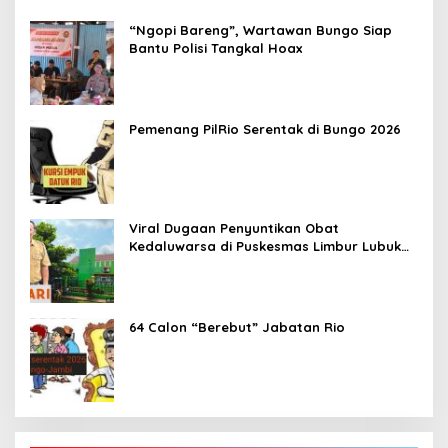
“Ngopi Bareng”, Wartawan Bungo Siap
Bantu Polisi Tangkal Hoax
Pemenang PilRio Serentak di Bungo 2026
Viral Dugaan Penyuntikan Obat
Kedaluwarsa di Puskesmas Limbur Lubuk
Mengkuang, Kapus: Obat Belum Sempat
Masuk ke Tubuh Pasien
64 Calon “Berebut” Jabatan Rio