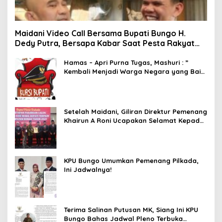
Maidani Video Call Bersama Bupati Bungo H.
Dedy Putra, Bersapa Kabar Saat Pesta Rakyat
Berlangsung
Hamas – Apri Purna Tugas, Mashuri : ”
Kembali Menjadi Warga Negara yang Baik,
Dukung Program Dedy- Dayat Bupati
Terpilih”
Setelah Maidani, Giliran Direktur Pemenang
Khairun A Roni Ucapakan Selamat Kepada
Dedy -Dayat
KPU Bungo Umumkan Pemenang Pilkada,
Ini Jadwalnya!
Terima Salinan Putusan MK, Siang Ini KPU
Bungo Bahas Jadwal Pleno Terbuka