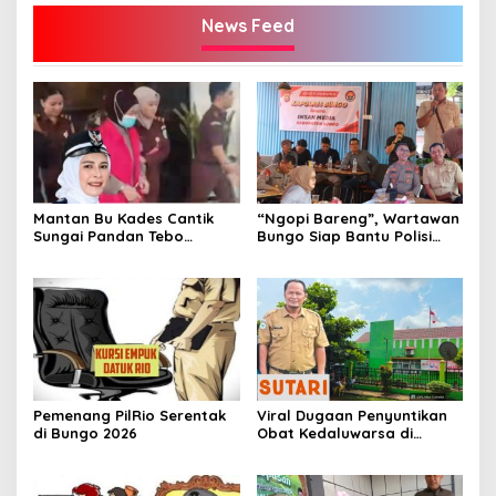
News Feed
Mantan Bu Kades Cantik
“Ngopi Bareng”, Wartawan
Sungai Pandan Tebo
Bungo Siap Bantu Polisi
Ditahan, Diduga Korupsi 1,16
Tangkal Hoax
Milyar
Pemenang PilRio Serentak
Viral Dugaan Penyuntikan
di Bungo 2026
Obat Kedaluwarsa di
Puskesmas Limbur Lubuk
Mengkuang, Kapus: Obat
Belum Sempat Masuk ke