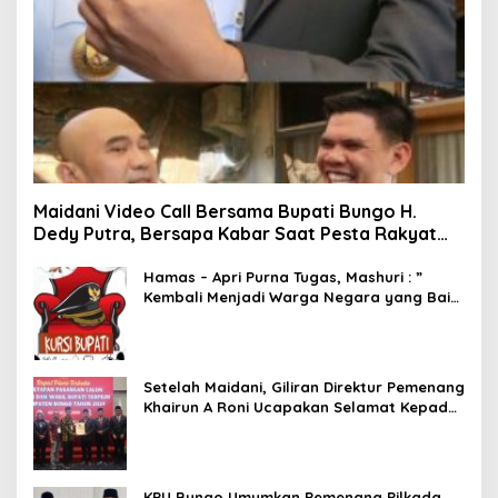
Maidani Video Call Bersama Bupati Bungo H.
Dedy Putra, Bersapa Kabar Saat Pesta Rakyat
Berlangsung
Hamas – Apri Purna Tugas, Mashuri : ”
Kembali Menjadi Warga Negara yang Baik,
Dukung Program Dedy- Dayat Bupati
Terpilih”
Setelah Maidani, Giliran Direktur Pemenang
Khairun A Roni Ucapakan Selamat Kepada
Dedy -Dayat
KPU Bungo Umumkan Pemenang Pilkada,