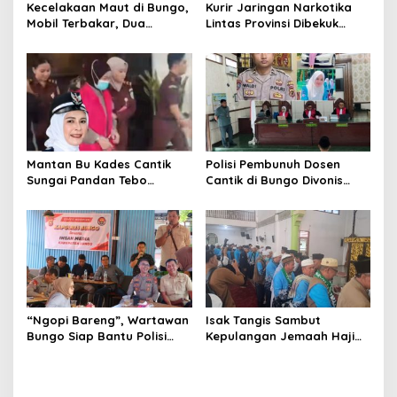
Kecelakaan Maut di Bungo,
Kurir Jaringan Narkotika
Mobil Terbakar, Dua
Lintas Provinsi Dibekuk
Pemotor Meninggal di
Polisi
Tempat
Mantan Bu Kades Cantik
Polisi Pembunuh Dosen
Sungai Pandan Tebo
Cantik di Bungo Divonis
Ditahan, Diduga Korupsi 1,16
Penjara Seumur Hidup
Milyar
“Ngopi Bareng”, Wartawan
Isak Tangis Sambut
Bungo Siap Bantu Polisi
Kepulangan Jemaah Haji
Tangkal Hoax
Bungo