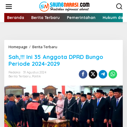
Lewati
ke
konten
Beranda
Berita Terbaru
Pemerintahan
Hukum dan 
Sah,!!!
Homepage
/
Berita Terbaru
Ini
Sah,!!! Ini 35 Anggota DPRD Bungo
35
Anggota
Periode 2024-2029
DPRD
Bungo
Redaksi
31 Agustus 2024
Berita Terbaru
,
Politik
Periode
2024-
2029