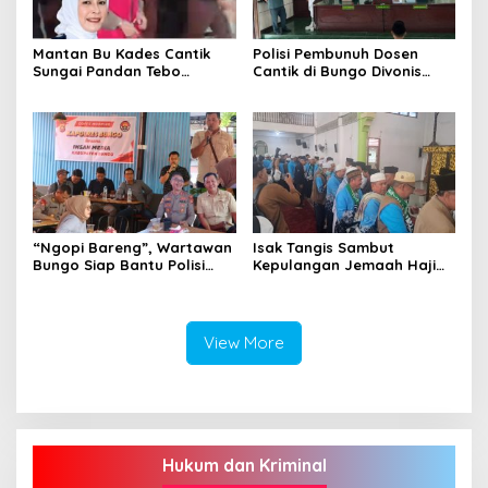
Mantan Bu Kades Cantik
Polisi Pembunuh Dosen
Sungai Pandan Tebo
Cantik di Bungo Divonis
Ditahan, Diduga Korupsi 1,16
Penjara Seumur Hidup
Milyar
“Ngopi Bareng”, Wartawan
Isak Tangis Sambut
Bungo Siap Bantu Polisi
Kepulangan Jemaah Haji
Tangkal Hoax
Bungo
View More
Hukum dan Kriminal