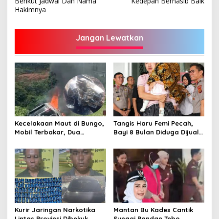
Berikut Jadwal Dan Nama
Kedepan Bernasib Baik
Hakimnya
Jangan Lewatkan
Kecelakaan Maut di Bungo,
Tangis Haru Femi Pecah,
Mobil Terbakar, Dua
Bayi 8 Bulan Diduga Dijual
Pemotor Meninggal di
Ayah Kandung Rp20 Juta
Tempat
Akhirnya Kembali
Kurir Jaringan Narkotika
Mantan Bu Kades Cantik
Lintas Provinsi Dibekuk
Sungai Pandan Tebo