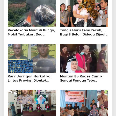
Kecelakaan Maut di Bungo,
Tangis Haru Femi Pecah,
Mobil Terbakar, Dua
Bayi 8 Bulan Diduga Dijual
Pemotor Meninggal di
Ayah Kandung Rp20 Juta
Tempat
Akhirnya Kembali
Kurir Jaringan Narkotika
Mantan Bu Kades Cantik
Lintas Provinsi Dibekuk
Sungai Pandan Tebo
Polisi
Ditahan, Diduga Korupsi 1,16
Milyar