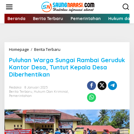
Lewati
ke
konten
Beranda
Berita Terbaru
Pemerintahan
Hukum dan 
Puluhan
Homepage
/
Berita Terbaru
Warga
Puluhan Warga Sungai Rambai Geruduk
Sungai
Rambai
Kantor Desa, Tuntut Kepala Desa
Geruduk
Diberhentikan
Kantor
Desa,
Tuntut
Redaksi
8 Januari 2025
Berita Terbaru
,
Hukum Dan Kriminal
Kepala
,
Pemerintahan
Desa
Diberhentikan