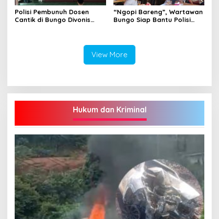
Polisi Pembunuh Dosen
“Ngopi Bareng”, Wartawan
Cantik di Bungo Divonis
Bungo Siap Bantu Polisi
Penjara Seumur Hidup
Tangkal Hoax
View More
Hukum dan Kriminal