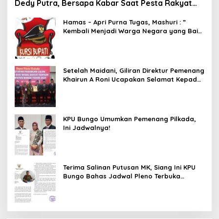
Dedy Putra, Bersapa Kabar Saat Pesta Rakyat
Berlangsung
Hamas – Apri Purna Tugas, Mashuri : ”
Kembali Menjadi Warga Negara yang Baik,
Dukung Program Dedy- Dayat Bupati
Terpilih”
Setelah Maidani, Giliran Direktur Pemenang
Khairun A Roni Ucapakan Selamat Kepada
Dedy -Dayat
KPU Bungo Umumkan Pemenang Pilkada,
Ini Jadwalnya!
Terima Salinan Putusan MK, Siang Ini KPU
Bungo Bahas Jadwal Pleno Terbuka
Penetapan Bupati Terpilih