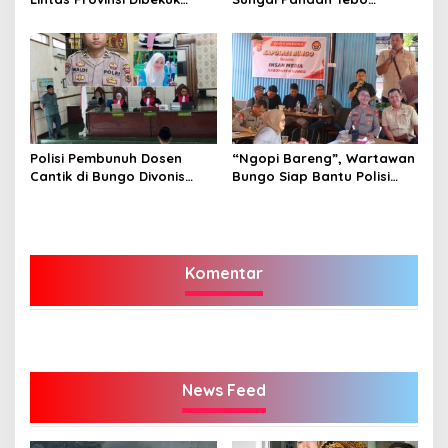
Polisi
Ditahan, Diduga Korupsi 1,16
Milyar
Polisi Pembunuh Dosen
“Ngopi Bareng”, Wartawan
Cantik di Bungo Divonis
Bungo Siap Bantu Polisi
Penjara Seumur Hidup
Tangkal Hoax
Komentar
News Feed