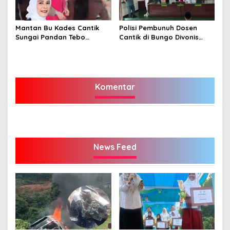
Mantan Bu Kades Cantik
Polisi Pembunuh Dosen
Sungai Pandan Tebo
Cantik di Bungo Divonis
Ditahan, Diduga Korupsi 1,16
Penjara Seumur Hidup
Milyar
Komentar
News Feed