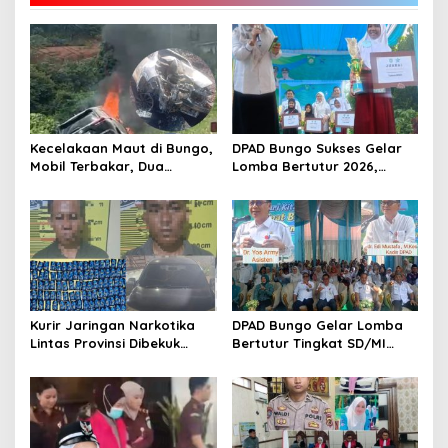
Kecelakaan Maut di Bungo,
DPAD Bungo Sukses Gelar
Mobil Terbakar, Dua
Lomba Bertutur 2026,
Pemotor Meninggal di
Miftahul Jannah Raih Juara
Tempat
Pertama
Kurir Jaringan Narkotika
DPAD Bungo Gelar Lomba
Lintas Provinsi Dibekuk
Bertutur Tingkat SD/MI
Polisi
Sekabupaten Bungo 2026