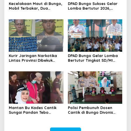
Kecelakaan Maut di Bungo,
DPAD Bungo Sukses Gelar
Mobil Terbakar, Dua
Lomba Bertutur 2026,
Pemotor Meninggal di
Miftahul Jannah Raih Juara
Tempat
Pertama
Kurir Jaringan Narkotika
DPAD Bungo Gelar Lomba
Lintas Provinsi Dibekuk
Bertutur Tingkat SD/MI
Polisi
Sekabupaten Bungo 2026
Mantan Bu Kades Cantik
Polisi Pembunuh Dosen
Sungai Pandan Tebo
Cantik di Bungo Divonis
Ditahan, Diduga Korupsi 1,16
Penjara Seumur Hidup
Milyar