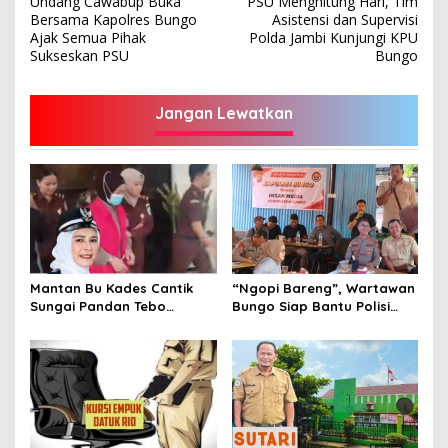
Undang Cawabup Buka
PSU Menghitung Hari, Tim
pos
Bersama Kapolres Bungo
Asistensi dan Supervisi
Ajak Semua Pihak
Polda Jambi Kunjungi KPU
Sukseskan PSU
Bungo
Jangan Lewatkan
Mantan Bu Kades Cantik
“Ngopi Bareng”, Wartawan
Sungai Pandan Tebo
Bungo Siap Bantu Polisi
Ditahan, Diduga Korupsi 1,16
Tangkal Hoax
Milyar