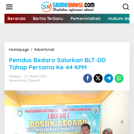
Lewati
ke
konten
Beranda
Berita Terbaru
Pemerintahan
Hukum dan 
Pemdus
Homepage
/
Advertorial
Bedaro
Pemdus Bedaro Salurkan BLT-DD
Salurkan
BLT-
Tahap Pertama Ke 44 KPM
DD
Tahap
Redaksi
27 Maret 2025
Advertorial
,
Daerah
Pertama
Ke
44
KPM