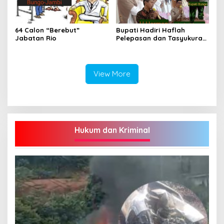
64 Calon “Berebut”
Bupati Hadiri Haflah
Jabatan Rio
Pelepasan dan Tasyukuran
Ponpes Tahfidzul Qur’an
Aziziyah Bungo Angkatan
VII-2026
View More
Hukum dan Kriminal