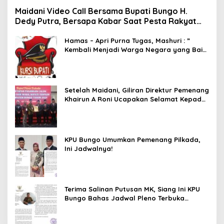
Maidani Video Call Bersama Bupati Bungo H.
Dedy Putra, Bersapa Kabar Saat Pesta Rakyat
Berlangsung
Hamas – Apri Purna Tugas, Mashuri : ”
Kembali Menjadi Warga Negara yang Baik,
Dukung Program Dedy- Dayat Bupati
Terpilih”
Setelah Maidani, Giliran Direktur Pemenang
Khairun A Roni Ucapakan Selamat Kepada
Dedy -Dayat
KPU Bungo Umumkan Pemenang Pilkada,
Ini Jadwalnya!
Terima Salinan Putusan MK, Siang Ini KPU
Bungo Bahas Jadwal Pleno Terbuka
Penetapan Bupati Terpilih