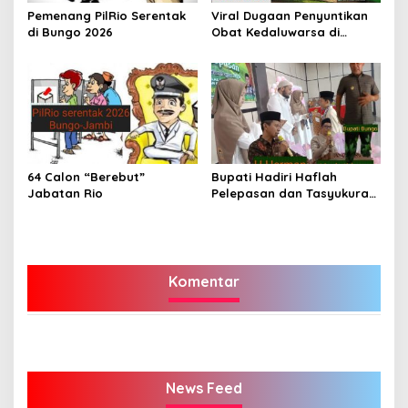
Pemenang PilRio Serentak
Viral Dugaan Penyuntikan
di Bungo 2026
Obat Kedaluwarsa di
Puskesmas Limbur Lubuk
Mengkuang, Kapus: Obat
Belum Sempat Masuk ke
Tubuh Pasien
64 Calon “Berebut”
Bupati Hadiri Haflah
Jabatan Rio
Pelepasan dan Tasyukuran
Ponpes Tahfidzul Qur’an
Aziziyah Bungo Angkatan
VII-2026
Komentar
News Feed