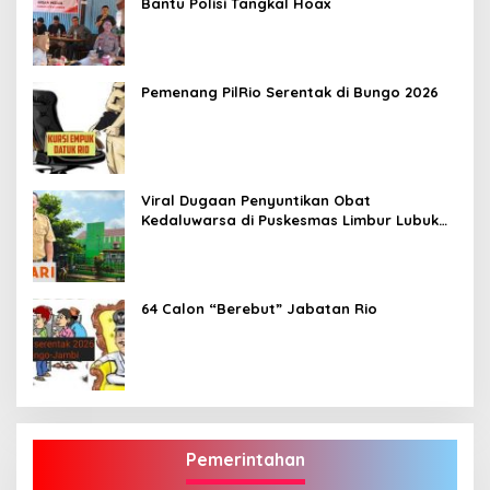
Bantu Polisi Tangkal Hoax
Pemenang PilRio Serentak di Bungo 2026
Viral Dugaan Penyuntikan Obat
Kedaluwarsa di Puskesmas Limbur Lubuk
Mengkuang, Kapus: Obat Belum Sempat
Masuk ke Tubuh Pasien
64 Calon “Berebut” Jabatan Rio
Pemerintahan