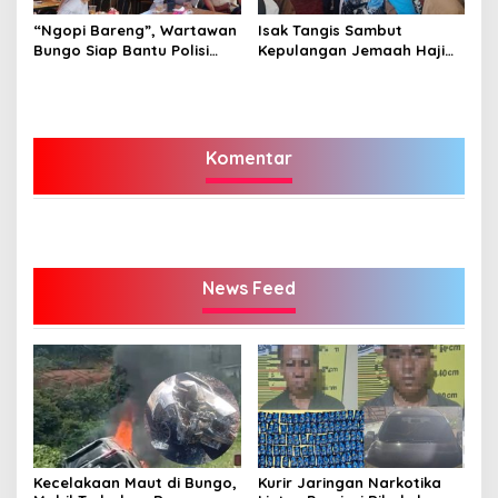
“Ngopi Bareng”, Wartawan
Isak Tangis Sambut
Bungo Siap Bantu Polisi
Kepulangan Jemaah Haji
Tangkal Hoax
Bungo
Komentar
News Feed
Kecelakaan Maut di Bungo,
Kurir Jaringan Narkotika