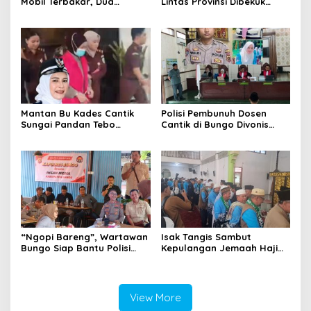
Mobil Terbakar, Dua
Lintas Provinsi Dibekuk
Pemotor Meninggal di
Polisi
Tempat
Mantan Bu Kades Cantik
Polisi Pembunuh Dosen
Sungai Pandan Tebo
Cantik di Bungo Divonis
Ditahan, Diduga Korupsi 1,16
Penjara Seumur Hidup
Milyar
“Ngopi Bareng”, Wartawan
Isak Tangis Sambut
Bungo Siap Bantu Polisi
Kepulangan Jemaah Haji
Tangkal Hoax
Bungo
View More