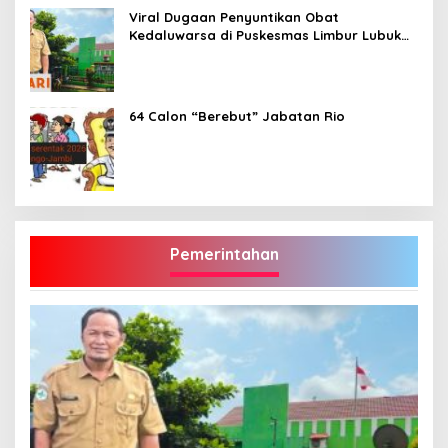
Viral Dugaan Penyuntikan Obat
Kedaluwarsa di Puskesmas Limbur Lubuk
Mengkuang, Kapus: Obat Belum Sempat
Masuk ke Tubuh Pasien
64 Calon “Berebut” Jabatan Rio
Pemerintahan