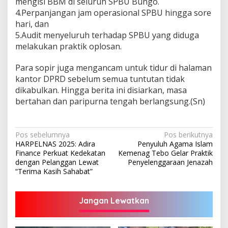
mengisi BBM di seluruh SPBU Bungo.
4.Perpanjangan jam operasional SPBU hingga sore
hari, dan
5.Audit menyeluruh terhadap SPBU yang diduga
melakukan praktik oplosan.
Para sopir juga mengancam untuk tidur di halaman
kantor DPRD sebelum semua tuntutan tidak
dikabulkan. Hingga berita ini disiarkan, masa
bertahan dan paripurna tengah berlangsung.(Sn)
Navigasi
Pos sebelumnya
Pos berikutnya
HARPELNAS 2025: Adira
Penyuluh Agama Islam
pos
Finance Perkuat Kedekatan
Kemenag Tebo Gelar Praktik
dengan Pelanggan Lewat
Penyelenggaraan Jenazah
“Terima Kasih Sahabat”
Jangan Lewatkan