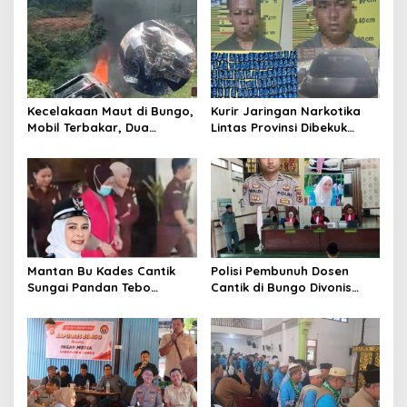
Kecelakaan Maut di Bungo,
Kurir Jaringan Narkotika
Mobil Terbakar, Dua
Lintas Provinsi Dibekuk
Pemotor Meninggal di
Polisi
Tempat
Mantan Bu Kades Cantik
Polisi Pembunuh Dosen
Sungai Pandan Tebo
Cantik di Bungo Divonis
Ditahan, Diduga Korupsi 1,16
Penjara Seumur Hidup
Milyar