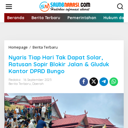
Lewati
ke
konten
Beranda
Berita Terbaru
Pemerintahan
Hukum dan 
Nyaris
Homepage
/
Berita Terbaru
Tiap
Nyaris Tiap Hari Tak Dapat Solar,
Hari
Tak
Ratusan Sopir Blokir Jalan & Gluduk
Dapat
Kantor DPRD Bungo
Solar,
Ratusan
Redaksi
16 September 2025
Sopir
Berita Terbaru
,
Daerah
Blokir
Jalan
&
Gluduk
Kantor
DPRD
Bungo