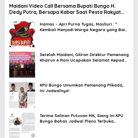
Maidani Video Call Bersama Bupati Bungo H.
Dedy Putra, Bersapa Kabar Saat Pesta Rakyat
Berlangsung
Hamas – Apri Purna Tugas, Mashuri : ”
Kembali Menjadi Warga Negara yang Baik,
Dukung Program Dedy- Dayat Bupati
Terpilih”
Setelah Maidani, Giliran Direktur Pemenang
Khairun A Roni Ucapakan Selamat Kepada
Dedy -Dayat
KPU Bungo Umumkan Pemenang Pilkada,
Ini Jadwalnya!
Terima Salinan Putusan MK, Siang Ini KPU
Bungo Bahas Jadwal Pleno Terbuka
Penetapan Bupati Terpilih