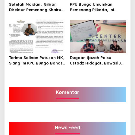
Setelah Maidani, Giliran
KPU Bungo Umumkan
Direktur Pemenang Khairun
Pemenang Pilkada, Ini
A Roni Ucapakan Selamat
Jadwalnya!
Kepada Dedy -Dayat
Terima Salinan Putusan MK,
Dugaan Ijazah Palsu
Siang Ini KPU Bungo Bahas
Ustadz Hidayat, Bawaslu
Jadwal Pleno Terbuka
Bungo Susul ke Kediri, Ini
Penetapan Bupati Terpilih
Hasilnya!
Komentar
News Feed