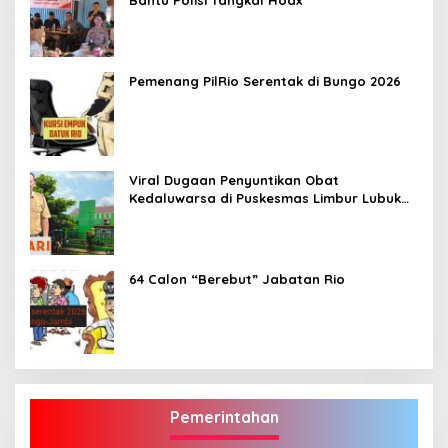
Bantu Polisi Tangkal Hoax
Pemenang PilRio Serentak di Bungo 2026
Viral Dugaan Penyuntikan Obat
Kedaluwarsa di Puskesmas Limbur Lubuk
Mengkuang, Kapus: Obat Belum Sempat
Masuk ke Tubuh Pasien
64 Calon “Berebut” Jabatan Rio
Pemerintahan