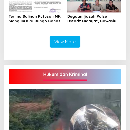
Terima Salinan Putusan MK,
Dugaan Ijazah Palsu
Siang Ini KPU Bungo Bahas
Ustadz Hidayat, Bawaslu
Jadwal Pleno Terbuka
Bungo Susul ke Kediri, Ini
Penetapan Bupati Terpilih
Hasilnya!
View More
Hukum dan Kriminal