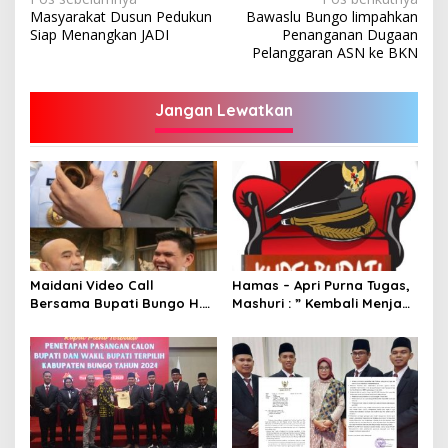
Navigasi
Masyarakat Dusun Pedukun
Bawaslu Bungo limpahkan
pos
Siap Menangkan JADI
Penanganan Dugaan
Pelanggaran ASN ke BKN
Jangan Lewatkan
Maidani Video Call
Hamas – Apri Purna Tugas,
Bersama Bupati Bungo H.
Mashuri : ” Kembali Menjadi
Dedy Putra, Bersapa Kabar
Warga Negara yang Baik,
Saat Pesta Rakyat
Dukung Program Dedy-
Berlangsung
Dayat Bupati Terpilih”