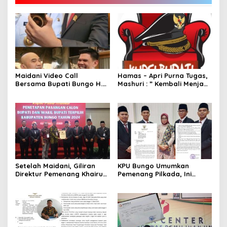
Maidani Video Call
Hamas – Apri Purna Tugas,
Bersama Bupati Bungo H.
Mashuri : ” Kembali Menjadi
Dedy Putra, Bersapa Kabar
Warga Negara yang Baik,
Saat Pesta Rakyat
Dukung Program Dedy-
Berlangsung
Dayat Bupati Terpilih”
Setelah Maidani, Giliran
KPU Bungo Umumkan
Direktur Pemenang Khairun
Pemenang Pilkada, Ini
A Roni Ucapakan Selamat
Jadwalnya!
Kepada Dedy -Dayat