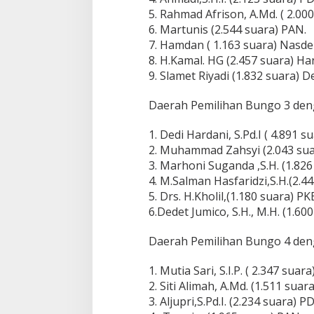
5. Rahmad Afrison, A.Md. ( 2.00
6. Martunis (2.544 suara) PAN.
7. Hamdan ( 1.163 suara) Nasde
8. H.Kamal. HG (2.457 suara) Ha
9. Slamet Riyadi (1.832 suara) 
Daerah Pemilihan Bungo 3 deng
1. Dedi Hardani, S.Pd.I ( 4.891 s
2. Muhammad Zahsyi (2.043 sua
3. Marhoni Suganda ,S.H. (1.82
4. M.Salman Hasfaridzi,S.H.(2.4
5. Drs. H.Kholil,(1.180 suara) PK
6.Dedet Jumico, S.H., M.H. (1.60
Daerah Pemilihan Bungo 4 deng
1. Mutia Sari, S.I.P. ( 2.347 sua
2. Siti Alimah, A.Md. (1.511 sua
3. Aljupri,S.Pd.I. (2.234 suara) PD