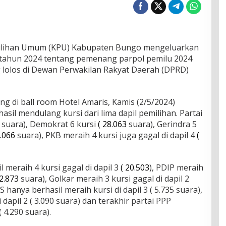
ilihan Umum (KPU) Kabupaten Bungo mengeluarkan
tahun 2024 tentang pemenang parpol pemilu 2024
ang lolos di Dewan Perwakilan Rakyat Daerah (DPRD)
g di ball room Hotel Amaris, Kamis (2/5/2024)
sil mendulang kursi dari lima dapil pemilihan. Partai
suara), Demokrat 6 kursi
( 28.063
suara), Gerindra 5
.066
suara), PKB meraih 4 kursi juga gagal di dapil 4
(
l meraih 4 kursi gagal di dapil 3
( 20.503
), PDIP meraih
12.873
suara), Golkar meraih 3 kursi gagal di dapil 2
 hanya berhasil meraih kursi di dapil 3 ( 5.735 suara),
dapil 2 ( 3.090 suara) dan terakhir partai PPP
( 4.290 suara).