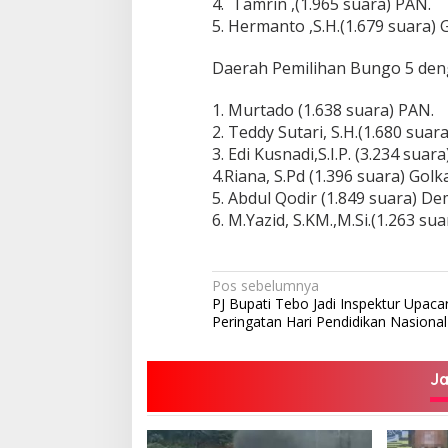
4. Tamrin ,(1.965 suara) PAN.
5. Hermanto ,S.H.(1.679 suara) 
Daerah Pemilihan Bungo 5 deng
1. Murtado (1.638 suara) PAN.
2. Teddy Sutari, S.H.(1.680 suar
3. Edi Kusnadi,S.I.P. (3.234 sua
4.Riana, S.Pd (1.396 suara) Golka
5. Abdul Qodir (1.849 suara) De
6. M.Yazid, S.KM.,M.Si.(1.263 su
Navigasi
Pos sebelumnya
PJ Bupati Tebo Jadi Inspektur Upaca
pos
Peringatan Hari Pendidikan Nasional
J