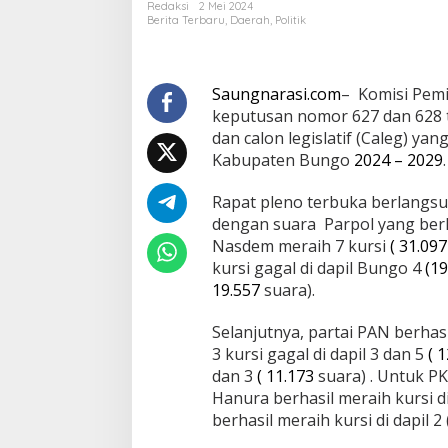
Redaksi
2 Mei 2024
Lolos
Berita Terbaru
,
Daerah
,
Politik
di
DPRD
2024-
2029
Saungnarasi.com
– Komisi Pem
keputusan nomor 627 dan 628 
dan calon legislatif (Caleg) y
Kabupaten Bungo
2024 – 2029
.
Rapat pleno terbuka berlangsun
dengan suara Parpol yang berha
Nasdem meraih 7 kursi
( 31.097
kursi gagal di dapil Bungo 4
(19
19.557
suara).
Selanjutnya, partai PAN berhasi
3 kursi gagal di dapil 3 dan 5
( 
dan 3
( 11.173
suara) . Untuk PKS
Hanura berhasil meraih kursi di 
berhasil meraih kursi di dapil 2 