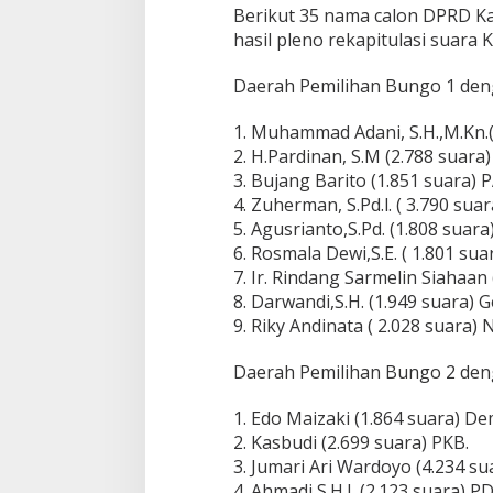
Berikut 35 nama calon DPRD 
hasil pleno rekapitulasi suara 
Daerah Pemilihan Bungo 1 denga
1. Muhammad Adani, S.H.,M.Kn.(
2. H.Pardinan, S.M (2.788 suara
3. Bujang Barito (1.851 suara) 
4. Zuherman, S.Pd.l. ( 3.790 sua
5. Agusrianto,S.Pd. (1.808 suara
6. Rosmala Dewi,S.E. ( 1.801 sua
7. Ir. Rindang Sarmelin Siahaan 
8. Darwandi,S.H. (1.949 suara) G
9. Riky Andinata ( 2.028 suara)
Daerah Pemilihan Bungo 2 deng
1. Edo Maizaki (1.864 suara) De
2. Kasbudi (2.699 suara) PKB.
3. Jumari Ari Wardoyo (4.234 su
4. Ahmadi,S.H.I. (2.123 suara) PD