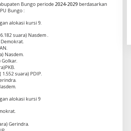
Kabupaten Bungo periode
2024-2029
berdasarkan
KPU Bungo :
n alokasi kursi 9.
6.182 suara) Nasdem .
) Demokrat.
PAN.
ra) Nasdem.
) Golkar.
ra)PKB.
( 1.552 suara) PDIP.
erindra.
 Nasdem.
an alokasi kursi 9
mokrat.
ara) Gerindra.
IP.