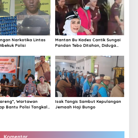
ingan Narkotika Lintas
Mantan Bu Kades Cantik Sungai
Dibekuk Polisi
Pandan Tebo Ditahan, Diduga
Korupsi 1,16 Milyar
areng”, Wartawan
Isak Tangis Sambut Kepulangan
ap Bantu Polisi Tangkal
Jemaah Haji Bungo
Komentar