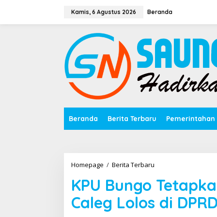
Lewati
ke
Kamis, 6 Agustus 2026
Beranda
konten
Beranda
Berita Terbaru
Pemerintahan
KPU
Homepage
/
Berita Terbaru
Bungo
KPU Bungo Tetapka
Tetapkan
Pemenang
Caleg Lolos di DPR
Parpol
dan
Caleg