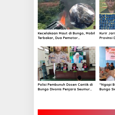
Kecelakaan Maut di Bungo, Mobil
Kurir Jar
Terbakar, Dua Pemotor
Provinsi 
Meninggal di Tempat
Polisi Pembunuh Dosen Cantik di
“Ngopi B
Bungo Divonis Penjara Seumur
Bungo Si
Hidup
Hoax