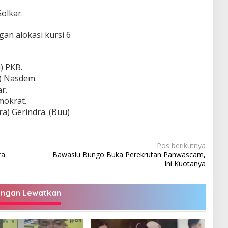
Golkar.
an alokasi kursi 6
a) PKB.
ra) Nasdem.
r.
mokrat.
ara) Gerindra. (Buu)
Pos berikutnya
ra
Bawaslu Bungo Buka Perekrutan Panwascam,
Ini Kuotanya
angan Lewatkan