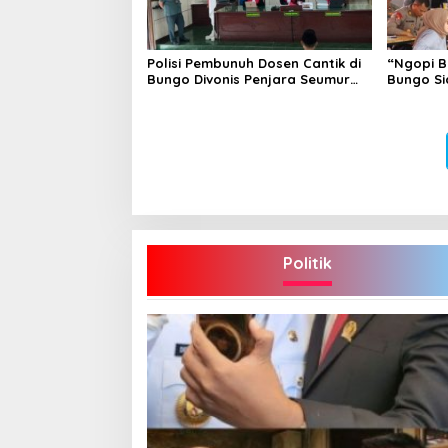
Polisi Pembunuh Dosen Cantik di
“Ngopi B
Bungo Divonis Penjara Seumur
Bungo Si
Hidup
Hoax
Politik