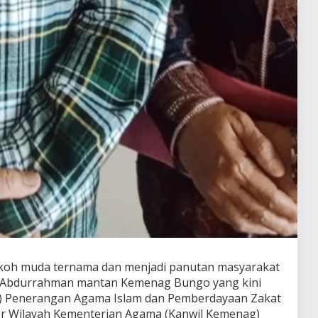
koh muda ternama dan menjadi panutan masyarakat
. Abdurrahman mantan Kemenag Bungo yang kini
d) Penerangan Agama Islam dan Pemberdayaan Zakat
or Wilayah Kementerian Agama (Kanwil Kemenag)