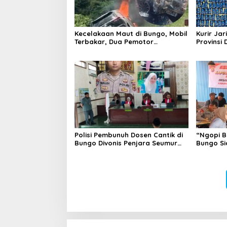
Kecelakaan Maut di Bungo, Mobil
Kurir Jar
Terbakar, Dua Pemotor
Provinsi 
Meninggal di Tempat
Polisi Pembunuh Dosen Cantik di
“Ngopi B
Bungo Divonis Penjara Seumur
Bungo Si
Hidup
Hoax