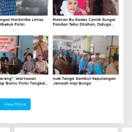
ingan Narkotika Lintas
Mantan Bu Kades Cantik Sungai
Dibekuk Polisi
Pandan Tebo Ditahan, Diduga
Korupsi 1,16 Milyar
areng”, Wartawan
Isak Tangis Sambut Kepulangan
ap Bantu Polisi Tangkal
Jemaah Haji Bungo
View More