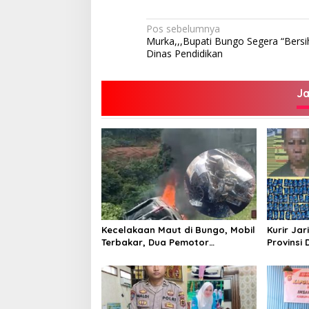
Navigasi
Pos sebelumnya
Murka,,,Bupati Bungo Segera “Bersih
pos
Dinas Pendidikan
J
Kecelakaan Maut di Bungo, Mobil
Kurir Jar
Terbakar, Dua Pemotor
Provinsi 
Meninggal di Tempat