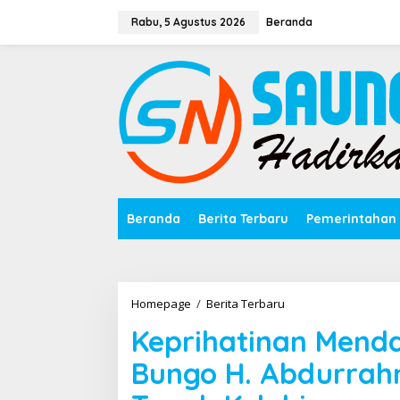
Lewati
ke
Rabu, 5 Agustus 2026
Beranda
konten
Beranda
Berita Terbaru
Pemerintahan
Keprihatinan
Homepage
/
Berita Terbaru
Mendalam
Keprihatinan Men
Mantan
Kemenag
Bungo H. Abdurra
Bungo
H.
Abdurrahman