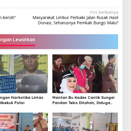
Pos berikutnya
-bersih”
Masyarakat Limbur Perbaiki Jalan Rusak Hasil
Donasi, Seharusnya Pemkab Bungo Malu?
angan Lewatkan
ingan Narkotika Lintas
Mantan Bu Kades Cantik Sungai
Dibekuk Polisi
Pandan Tebo Ditahan, Diduga
Korupsi 1,16 Milyar