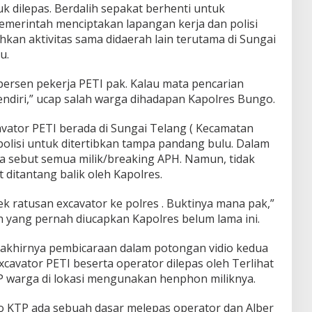
 dilepas. Berdalih sepakat berhenti untuk
pemerintah menciptakan lapangan kerja dan polisi
n aktivitas sama didaerah lain terutama di Sungai
u.
persen pekerja PETI pak. Kalau mata pencarian
endiri,” ucap salah warga dihadapan Kapolres Bungo.
avator PETI berada di Sungai Telang ( Kecamatan
polisi untuk ditertibkan tampa pandang bulu. Dalam
ga sebut semua milik/breaking APH. Namun, tidak
ditantang balik oleh Kapolres.
k ratusan excavator ke polres . Buktinya mana pak,”
 yang pernah diucapkan Kapolres belum lama ini.
 akhirnya pembicaraan dalam potongan vidio kedua
avator PETI beserta operator dilepas oleh Terlihat
 warga di lokasi mengunakan henphon miliknya.
to KTP ada sebuah dasar melepas operator dan Alber