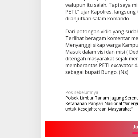
walupun itu salah. Tapi saya min
PETI,” ujar Kapolres, langsung
dilanjutkan salam komando.
Dari potongan vidio yang sudah
Terlihat beragam komentar mela
Menyanggi sikap warga Kampun
Masuk dalam visi dan misi ( Ded
ditengah masyarakat sejak men
memberantas PETI excavator da
sebagai bupati Bungo. (Ns)
Navigasi
Pos sebelumnya
Polsek Limbur Tanam Jagung Seren
pos
Ketahanan Pangan Nasional “Sinerg
untuk Kesejahteraan Masyarakat”
J