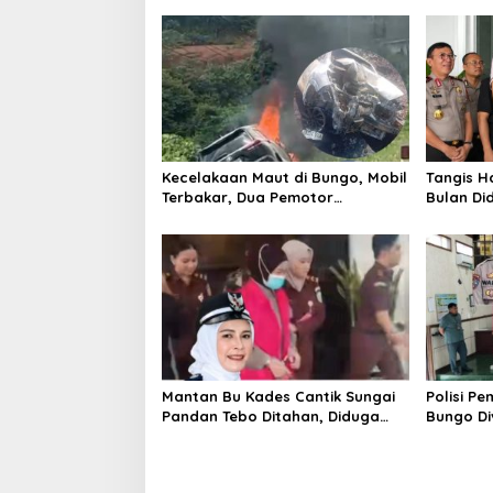
Kecelakaan Maut di Bungo, Mobil
Tangis H
Terbakar, Dua Pemotor
Bulan Di
Meninggal di Tempat
Kandung 
Kembali
Mantan Bu Kades Cantik Sungai
Polisi P
Pandan Tebo Ditahan, Diduga
Bungo Di
Korupsi 1,16 Milyar
Hidup