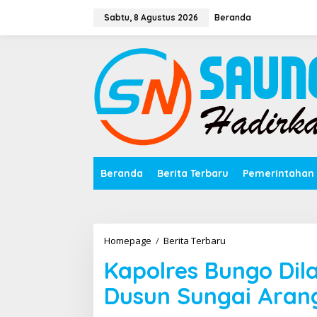
Lewati
ke
Sabtu, 8 Agustus 2026
Beranda
konten
Beranda
Berita Terbaru
Pemerintahan
Kapolres
Homepage
/
Berita Terbaru
Bungo
Kapolres Bungo Dil
Dilawan,
Saat
Dusun Sungai Aran
Razia
PETI
Dusun