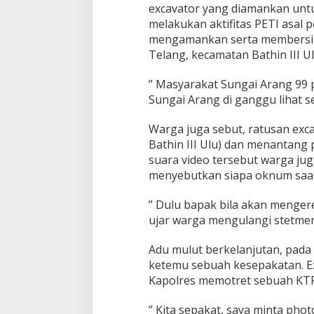
excavator yang diamankan untuk
melakukan aktifitas PETI asal 
mengamankan serta membersihka
Telang, kecamatan Bathin III Ul
” Masyarakat Sungai Arang 99 
Sungai Arang di ganggu lihat s
Warga juga sebut, ratusan exc
Bathin III Ulu) dan menantang 
suara video tersebut warga ju
menyebutkan siapa oknum saat 
” Dulu bapak bila akan mengere
ujar warga mengulangi stetmen
Adu mulut berkelanjutan, pada
ketemu sebuah kesepakatan. Exc
Kapolres memotret sebuah KTP
” Kita sepakat, saya minta pho