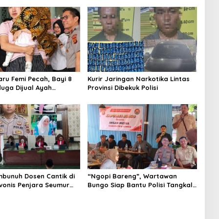
aru Femi Pecah, Bayi 8
Kurir Jaringan Narkotika Lintas
duga Dijual Ayah
Provinsi Dibekuk Polisi
Rp20 Juta Akhirnya
embunuh Dosen Cantik di
“Ngopi Bareng”, Wartawan
vonis Penjara Seumur
Bungo Siap Bantu Polisi Tangkal
Hoax