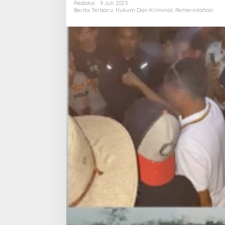
Redaksi
9 Juli 2025
Sungai
Berita Terbaru
,
Hukum Dan Kriminal
,
Pemerintahan
Arang
Kampung
Bupati