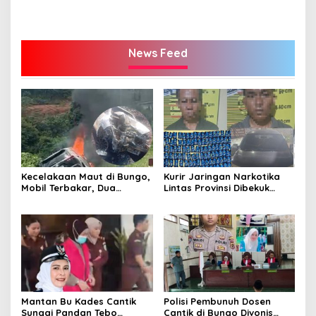
News Feed
Kecelakaan Maut di Bungo,
Kurir Jaringan Narkotika
Mobil Terbakar, Dua
Lintas Provinsi Dibekuk
Pemotor Meninggal di
Polisi
Tempat
Mantan Bu Kades Cantik
Polisi Pembunuh Dosen
Sungai Pandan Tebo
Cantik di Bungo Divonis