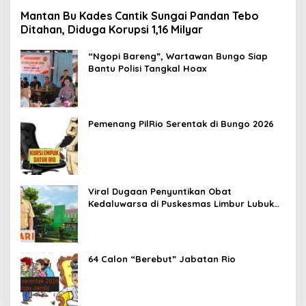
Mantan Bu Kades Cantik Sungai Pandan Tebo
Ditahan, Diduga Korupsi 1,16 Milyar
“Ngopi Bareng”, Wartawan Bungo Siap
Bantu Polisi Tangkal Hoax
Pemenang PilRio Serentak di Bungo 2026
Viral Dugaan Penyuntikan Obat
Kedaluwarsa di Puskesmas Limbur Lubuk
Mengkuang, Kapus: Obat Belum Sempat
Masuk ke Tubuh Pasien
64 Calon “Berebut” Jabatan Rio