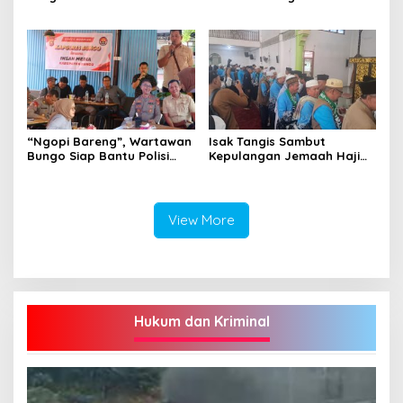
Ditahan, Diduga Korupsi 1,16
Penjara Seumur Hidup
Milyar
“Ngopi Bareng”, Wartawan
Isak Tangis Sambut
Bungo Siap Bantu Polisi
Kepulangan Jemaah Haji
Tangkal Hoax
Bungo
View More
Hukum dan Kriminal