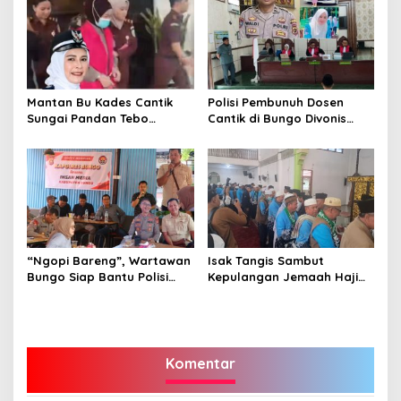
Mantan Bu Kades Cantik
Polisi Pembunuh Dosen
Sungai Pandan Tebo
Cantik di Bungo Divonis
Ditahan, Diduga Korupsi 1,16
Penjara Seumur Hidup
Milyar
“Ngopi Bareng”, Wartawan
Isak Tangis Sambut
Bungo Siap Bantu Polisi
Kepulangan Jemaah Haji
Tangkal Hoax
Bungo
Komentar