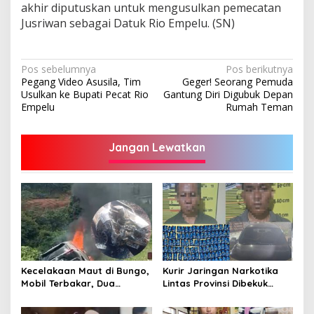
akhir diputuskan untuk mengusulkan pemecatan
Jusriwan sebagai Datuk Rio Empelu. (SN)
Navigasi
Pos sebelumnya
Pos berikutnya
Pegang Video Asusila, Tim
Geger! Seorang Pemuda
pos
Usulkan ke Bupati Pecat Rio
Gantung Diri Digubuk Depan
Empelu
Rumah Teman
Jangan Lewatkan
Kecelakaan Maut di Bungo,
Kurir Jaringan Narkotika
Mobil Terbakar, Dua
Lintas Provinsi Dibekuk
Pemotor Meninggal di
Polisi
Tempat