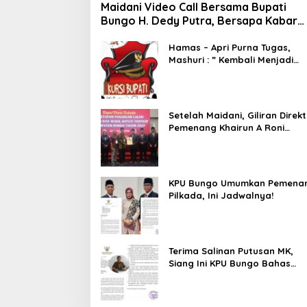
Maidani Video Call Bersama Bupati
Bungo H. Dedy Putra, Bersapa Kabar
Saat Pesta Rakyat Berlangsung
Hamas – Apri Purna Tugas,
Mashuri : ” Kembali Menjadi
Warga Negara yang Baik,
Dukung Program Dedy- Dayat
Bupati Terpilih”
Setelah Maidani, Giliran Direkt
Pemenang Khairun A Roni
Ucapakan Selamat Kepada
Dedy -Dayat
KPU Bungo Umumkan Pemena
Pilkada, Ini Jadwalnya!
Terima Salinan Putusan MK,
Siang Ini KPU Bungo Bahas
Jadwal Pleno Terbuka
Penetapan Bupati Terpilih