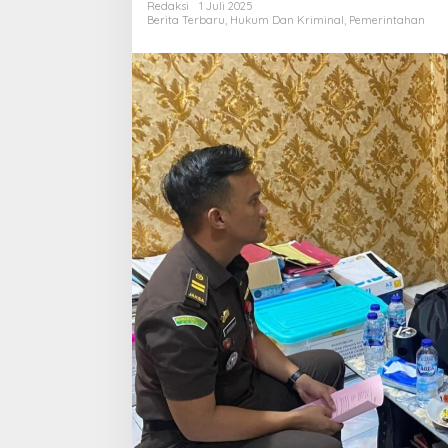
Redaksi
1 Juli 2025
Bungo
Berita Terbaru
,
Hukum Dan Kriminal
,
Pemerintahan