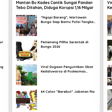
Mantan Bu Kades Cantik Sungai Pandan
Vi
Tebo Ditahan, Diduga Korupsi 1,16 Milyar
Ke
Me
Ma
“Ngopi Bareng”, Wartawan
Bungo Siap Bantu Polisi Tangkal
Hoax
ur
Pemenang PilRio Serentak di
Bungo 2026
ng
Viral Dugaan Penyuntikan Obat
Kedaluwarsa di Puskesmas
Limbur Lubuk Mengkuang, Kapus:
Obat Belum Sempat Masuk ke
Tubuh Pasien
64 Calon “Berebut” Jabatan Rio