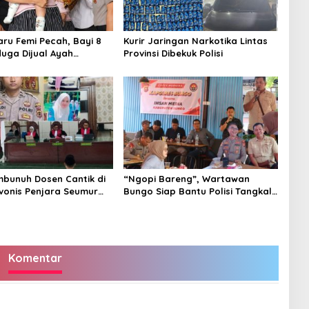
aru Femi Pecah, Bayi 8
Kurir Jaringan Narkotika Lintas
duga Dijual Ayah
Provinsi Dibekuk Polisi
Rp20 Juta Akhirnya
embunuh Dosen Cantik di
“Ngopi Bareng”, Wartawan
vonis Penjara Seumur
Bungo Siap Bantu Polisi Tangkal
Hoax
Komentar