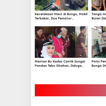
Kecelakaan Maut di Bungo, Mobil
Tangis H
Terbakar, Dua Pemotor
Bulan Di
Meninggal di Tempat
Kandung 
Kembali
Mantan Bu Kades Cantik Sungai
Polisi P
Pandan Tebo Ditahan, Diduga
Bungo Di
Korupsi 1,16 Milyar
Hidup