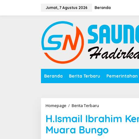
Lewati
ke
Jumat, 7 Agustus 2026
Beranda
konten
Beranda
Berita Terbaru
Pemerintahan
H.Ismail
Homepage
/
Berita Terbaru
Ibrahim
H.Ismail Ibrahim Ke
Kembali
Dieksekusi
Muara Bungo
ke
Lapas
Muara