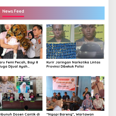
News Feed
aru Femi Pecah, Bayi 8
Kurir Jaringan Narkotika Lintas
duga Dijual Ayah
Provinsi Dibekuk Polisi
Rp20 Juta Akhirnya
embunuh Dosen Cantik di
“Ngopi Bareng”, Wartawan