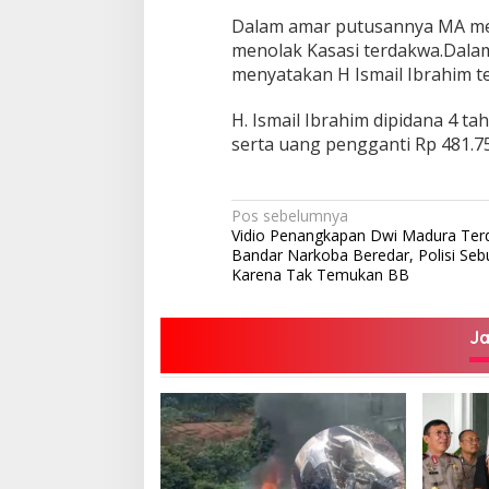
Dalam amar putusannya MA m
menolak Kasasi terdakwa.Dala
menyatakan H Ismail Ibrahim te
H. Ismail Ibrahim dipidana 4 t
serta uang pengganti Rp 481.757
Navigasi
Pos sebelumnya
Vidio Penangkapan Dwi Madura Ter
pos
Bandar Narkoba Beredar, Polisi Seb
Karena Tak Temukan BB
J