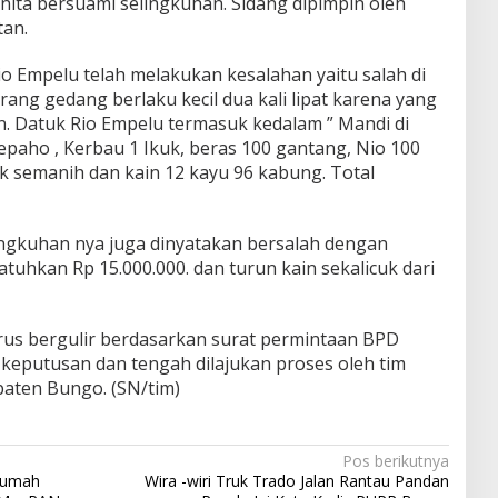
nita bersuami selingkuhan. Sidang dipimpin oleh
tan.
 Empelu telah melakukan kesalahan yaitu salah di
rang gedang berlaku kecil dua kali lipat karena yang
. Datuk Rio Empelu termasuk kedalam ” Mandi di
Sepaho , Kerbau 1 Ikuk, beras 100 gantang, Nio 100
mak semanih dan kain 12 kayu 96 kabung. Total
ngkuhan nya juga dinyatakan bersalah dengan
tuhkan Rp 15.000.000. dan turun kain sekalicuk dari
rus bergulir berdasarkan surat permintaan BPD
 keputusan dan tengah dilajukan proses oleh tim
aten Bungo. (SN/tim)
Pos berikutnya
Rumah
Wira -wiri Truk Trado Jalan Rantau Pandan