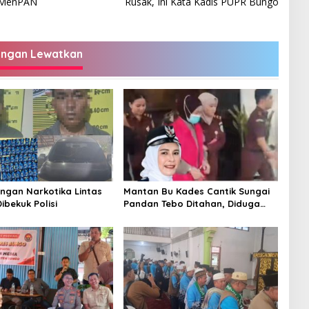
e MenPAN
Rusak, Ini Kata Kadis PUPR Bungo
angan Lewatkan
ingan Narkotika Lintas
Mantan Bu Kades Cantik Sungai
Dibekuk Polisi
Pandan Tebo Ditahan, Diduga
Korupsi 1,16 Milyar