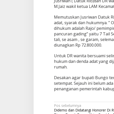
Jusriwan ( Datuk Rio)dan DR wa
M.Jaiz wakil ketua LAM Kecama
Memutuskan Jusriwan Datuk Rio
adat, syarak dan hukumnya. ” O
dihukum adalah Rajo/ pemimpin
pancuran gading” yaitu 7 Tail 
tali, se asam , se garam, sele
diunagkan Rp 72.800.000.
Untuk DR wanita bersuami seli
hukum dan denda adat yang dija
rumah.
Desakan agar bupati Bungo te
setempat. Sejauh ini belum ada
penanganan pemerintah kabup
Navigasi
Pos sebelumnya
Didemo dan Didatangi Honorer Di 
pos