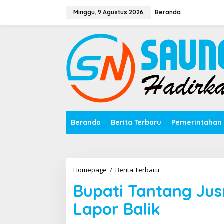
Lewati
ke
Minggu, 9 Agustus 2026
Beranda
konten
Beranda
Berita Terbaru
Pemerintahan
Bupati
Homepage
/
Berita Terbaru
Tantang
Bupati Tantang Jus
Jusriwan
Datuk
Lapor Balik
Rio
Empelu
Lapor