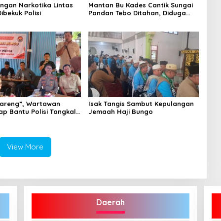
ingan Narkotika Lintas
Mantan Bu Kades Cantik Sungai
Dibekuk Polisi
Pandan Tebo Ditahan, Diduga
Korupsi 1,16 Milyar
areng”, Wartawan
Isak Tangis Sambut Kepulangan
ap Bantu Polisi Tangkal
Jemaah Haji Bungo
View More
Daerah