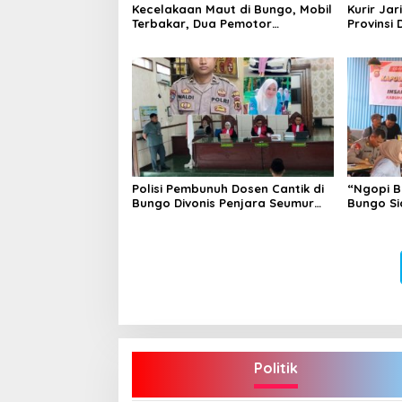
Kecelakaan Maut di Bungo, Mobil
Kurir Jar
Terbakar, Dua Pemotor
Provinsi 
Meninggal di Tempat
Polisi Pembunuh Dosen Cantik di
“Ngopi B
Bungo Divonis Penjara Seumur
Bungo Si
Hidup
Hoax
Politik